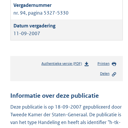
nr. 94, pagina 5327-5330
11-09-2007
Authentieke versie (PDF)
b
Printen
e
Delen
s
t
a
n
Informatie over deze publicatie
d
s
Deze publicatie is op 18-09-2007 gepubliceerd door
g
Tweede Kamer der Staten-Generaal. De publicatie is
r
van het type Handeling en heeft als identifier "h-tk-
o