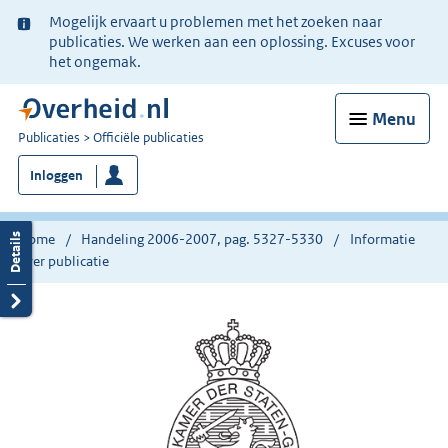
Ter
Mogelijk ervaart u problemen met het zoeken naar
informatie:
publicaties. We werken aan een oplossing. Excuses voor
het ongemak.
Menu
U
Publicaties
Officiële publicaties
bent
Inloggen
nu
hier:
Home
Handeling 2006-2007, pag. 5327-5330
Informatie
over publicatie