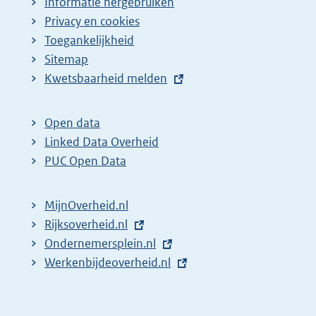
Informatie hergebruiken
Privacy en cookies
Toegankelijkheid
Sitemap
E
Kwetsbaarheid melden
x
t
Open data
e
Linked Data Overheid
r
PUC Open Data
n
e
MijnOverheid.nl
l
E
Rijksoverheid.nl
i
x
E
Ondernemersplein.nl
n
t
x
E
Werkenbijdeoverheid.nl
k
e
t
x
:
r
e
t