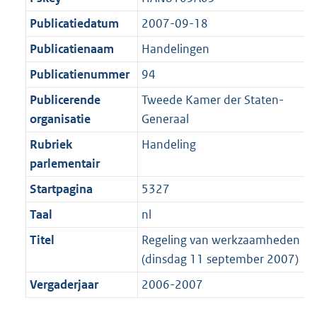
b
K
t
Publicatiedatum
2007-09-18
b
Publicatienaam
Handelingen
Publicatienummer
94
Publicerende
Tweede Kamer der Staten-
organisatie
Generaal
Rubriek
Handeling
parlementair
Startpagina
5327
Taal
nl
Titel
Regeling van werkzaamheden
(dinsdag 11 september 2007)
Vergaderjaar
2006-2007