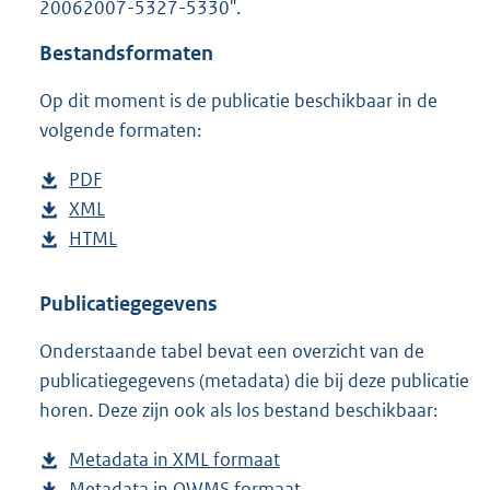
20062007-5327-5330".
o
t
Bestandsformaten
t
e
Op dit moment is de publicatie beschikbaar in de
:
2
volgende formaten:
9
K
D
PDF
b
b
o
D
XML
e
b
w
o
D
HTML
s
e
b
n
w
o
t
s
e
l
n
w
a
t
s
Publicatiegegevens
o
l
n
n
a
t
Onderstaande tabel bevat een overzicht van de
a
o
l
d
n
a
publicatiegegevens (metadata) die bij deze publicatie
d
a
o
s
d
n
horen. Deze zijn ook als los bestand beschikbaar:
p
d
a
g
s
d
u
p
d
r
g
s
Metadata in XML formaat
b
b
u
p
o
r
g
Metadata in OWMS formaat
e
b