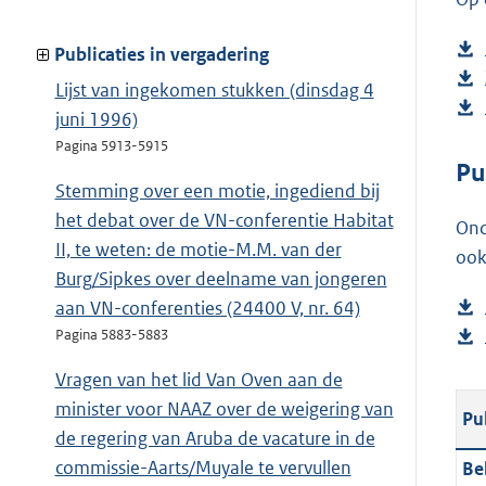
Publicaties in vergadering
Lijst van ingekomen stukken (dinsdag 4
juni 1996)
Pagina 5913-5915
Pu
Stemming over een motie, ingediend bij
het debat over de VN-conferentie Habitat
Ond
II, te weten: de motie-M.M. van der
ook
Burg/Sipkes over deelname van jongeren
aan VN-conferenties (24400 V, nr. 64)
Pagina 5883-5883
Vragen van het lid Van Oven aan de
minister voor NAAZ over de weigering van
Pu
de regering van Aruba de vacature in de
commissie-Aarts/Muyale te vervullen
Be