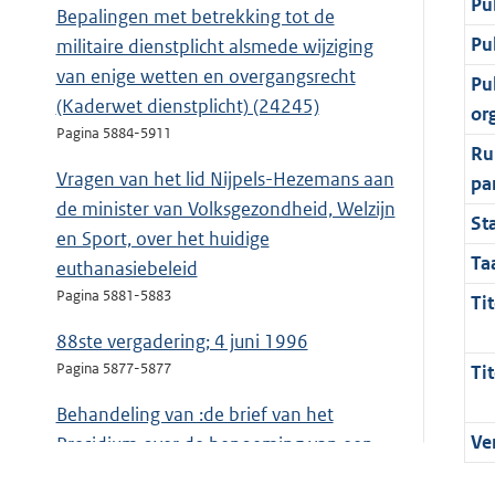
Pu
Bepalingen met betrekking tot de
Pu
militaire dienstplicht alsmede wijziging
van enige wetten en overgangsrecht
Pu
(Kaderwet dienstplicht) (24245)
or
Pagina 5884-5911
Ru
Vragen van het lid Nijpels-Hezemans aan
pa
de minister van Volksgezondheid, Welzijn
St
en Sport, over het huidige
Ta
euthanasiebeleid
Pagina 5881-5883
Tit
88ste vergadering; 4 juni 1996
Pagina 5877-5877
Tit
Behandeling van :de brief van het
Ve
Presidium over de benoeming van een
bijzonder griffier (24737)