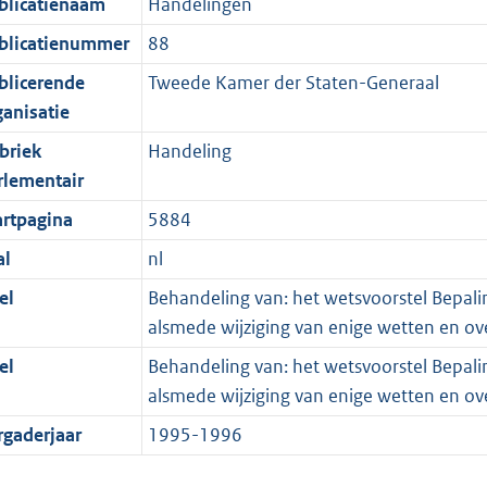
blicatienaam
Handelingen
blicatienummer
88
blicerende
Tweede Kamer der Staten-Generaal
ganisatie
briek
Handeling
rlementair
artpagina
5884
al
nl
el
Behandeling van: het wetsvoorstel Bepalin
alsmede wijziging van enige wetten en ov
el
Behandeling van: het wetsvoorstel Bepalin
alsmede wijziging van enige wetten en ov
rgaderjaar
1995-1996