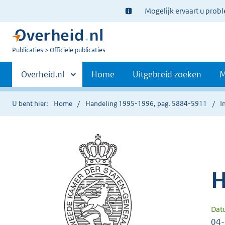
Ter
Mogelijk ervaart u prob
informatie:
U
Publicaties
Officiële publicaties
bent
Primaire
nu
Andere
Overheid.nl
Home
Uitgebreid zoeken
M
hier:
sites
navigatie
binnen
U bent hier:
Home
Handeling 1995-1996, pag. 5884-5911
I
H
Dat
04