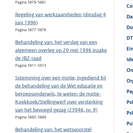
Pagina 5879-5881
Col
Regeling van werkzaamheden (dinsdag 4
Da
juni 1996)
Do
Pagina 5877-5879
DT
Behandeling van: het verslag van een
Ei
algemeen overleg op 29 mei 1996 inzake
de JBZ-raad
Ide
Pagina 5911-5913
On
Sstemming over een motie, ingediend bij
Or
de behandeling van de Wet educatie en
Pa
beroepsonderwijs, te weten: de motie-
Koekkoek/Stellingwerf over versterking
Ps
van het bevoegd gezag (23946, nr. 9)
Ps
Pagina 5883-5884
Pu
Behandeling van: het wetsvoorstel