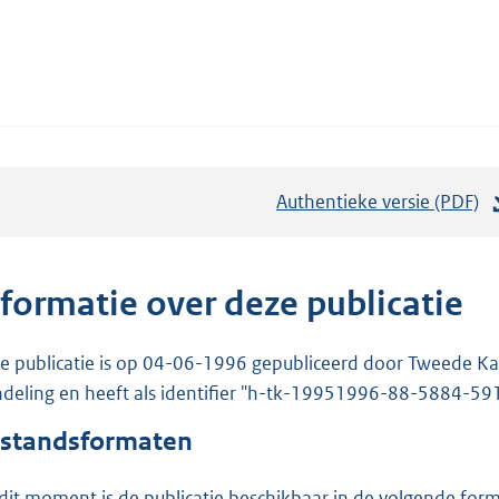
Authentieke versie (PDF)
b
e
s
t
nformatie over deze publicatie
a
n
e publicatie is op 04-06-1996 gepubliceerd door Tweede Kam
d
deling en heeft als identifier "h-tk-19951996-88-5884-59
s
standsformaten
g
r
dit moment is de publicatie beschikbaar in de volgende for