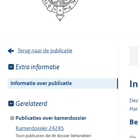
Terug naar de publicatie
Toon
Extra informatie
meer
van:
I
Informatie over publicatie
Dez
Toon
Gerelateerd
Han
meer
van:
Publicaties over kamerdossier
Be
Kamerdossier 24245
Toon publicaties die dit dossier behandelen
Op 