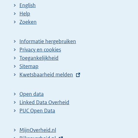
English
Help
Zoeken
Informatie hergebruiken
Privacy en cookies
Toegankelijkheid
Sitemap
E
Kwetsbaarheid melden
x
t
Open data
e
Linked Data Overheid
r
PUC Open Data
n
e
MijnOverheid.nl
l