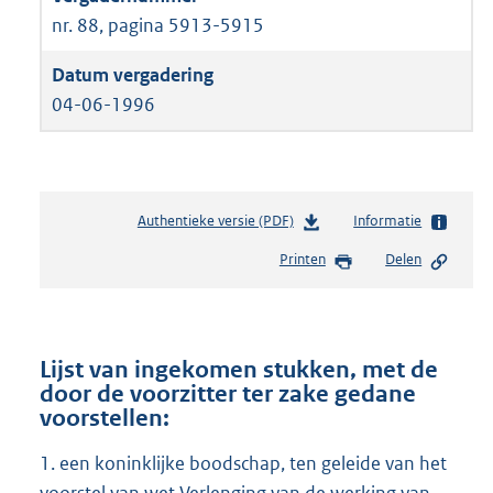
nr. 88, pagina 5913-5915
04-06-1996
Authentieke versie (PDF)
b
Informatie
e
Printen
Delen
s
t
a
n
d
Lijst van ingekomen stukken, met de
s
door de voorzitter ter zake gedane
g
voorstellen:
r
o
1. een koninklijke boodschap, ten geleide van het
o
voorstel van wet Verlenging van de werking van