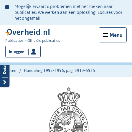
Ter
Mogelijk ervaart u problemen met het zoeken naar
informatie:
publicaties. We werken aan een oplossing. Excuses voor
het ongemak.
Menu
U
Publicaties
Officiële publicaties
bent
Inloggen
nu
hier:
Home
Handeling 1995-1996, pag. 5913-5915