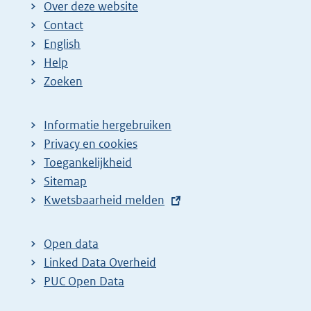
Over deze website
Contact
English
Help
Zoeken
Informatie hergebruiken
Privacy en cookies
Toegankelijkheid
Sitemap
E
Kwetsbaarheid melden
x
t
Open data
e
Linked Data Overheid
r
PUC Open Data
n