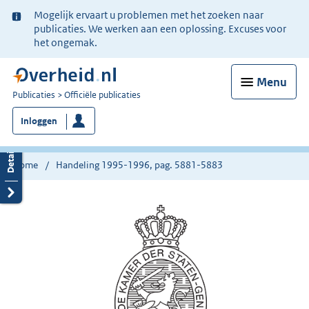
Ter
Mogelijk ervaart u problemen met het zoeken naar
informatie:
publicaties. We werken aan een oplossing. Excuses voor
het ongemak.
Menu
U
Publicaties
Officiële publicaties
bent
Inloggen
nu
hier:
Home
Handeling 1995-1996, pag. 5881-5883