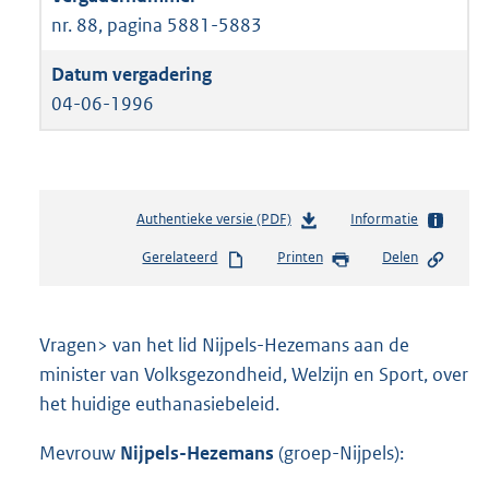
nr. 88, pagina 5881-5883
04-06-1996
Authentieke versie (PDF)
b
Informatie
e
Gerelateerd
Printen
Delen
s
t
a
n
Vragen> van het lid Nijpels-Hezemans aan de
d
minister van Volksgezondheid, Welzijn en Sport, over
s
het huidige euthanasiebeleid.
g
r
o
Mevrouw
Nijpels-Hezemans
(groep-Nijpels):
o