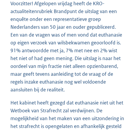
t
Voorzitter! Afgelopen vrijdag heeft de KRO-
t
actualiteitenrubriek Brandpunt de uitslag van een
e
enquête onder een representatieve groep
:
2
Nederlanders van 50 jaar en ouder gepubliceerd.
7
Een van de vragen was of men vond dat euthanasie
K
op eigen verzoek van wilsbekwamen geoorloofd is.
b
91% antwoordde met ja, 7% met nee en 2% wist
het niet of had geen mening. Die uitslag is naar het
oordeel van mijn fractie niet alleen opzienbarend,
maar geeft tevens aanleiding tot de vraag of de
regels inzake euthanasie nog wel voldoende
aansluiten bij de realiteit.
Het kabinet heeft gezegd dat euthanasie niet uit het
Wetboek van Strafrecht zal verdwijnen. De
mogelijkheid van het maken van een uitzondering in
het strafrecht is opengelaten en afhankelijk gesteld