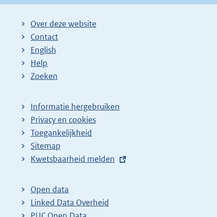
Over deze website
Contact
English
Help
Zoeken
Informatie hergebruiken
Privacy en cookies
Toegankelijkheid
Sitemap
E
Kwetsbaarheid melden
x
t
Open data
e
Linked Data Overheid
r
PUC Open Data