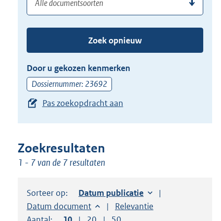
(dossier)nummer
uw
de
zoekterm
TAB
of
toets,
Zoek opnieuw
(dossier)nummer
of
in
de
Door u gekozen kenmerken
pijl
Dossiernummer: 23692
beneden
Pas zoekopdracht aan
toets
om
toegang
te
Zoekresultaten
krijgen
1 - 7 van de 7 resultaten
tot
de
Sorteer op:
Sorteer op:
Datum publicatie
suggesties.
Sorteer op:
Datum document
Sorteer op:
Relevantie
Druk
Aantal:
Toon
10
resultaten per pagina
Toon
20
resultaten per pagina
Toon
50
resultaten per pagina