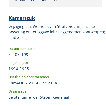
om
ENTER
om
Kamerstuk
uw
keuze
Wijziging o.a. Wetboek van Strafvordering inzake
bewaring en teruggave inbeslaggenomen voorwerpen;
te
Eindverslag
bevestigen.
Datum publicatie
31-03-1995
Vergaderjaar
1994-1995
Dossier- en ondernummer
Kamerstuk 23692, nr. 214a
Organisatie
Eerste Kamer der Staten-Generaal