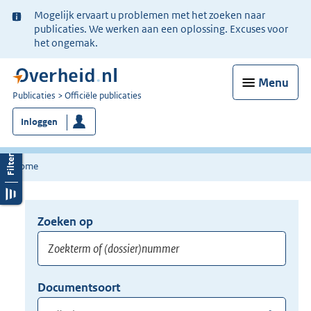
Ter
Mogelijk ervaart u problemen met het zoeken naar
informatie:
publicaties. We werken aan een oplossing. Excuses voor
het ongemak.
Menu
U
Publicaties
Officiële publicaties
bent
Inloggen
nu
hier:
Home
Zoeken op
Opnieuw
zoeken:
Zoekterm
Vul
Documentsoort
of
hier
Gebruik