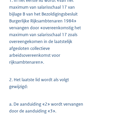
1.
In het eerste lid wordt «van het
maximum van salarisschaal 17 van
bijlage B van het Bezoldigingsbesluit
Burgerlijke Rijksambtenaren 1984»
vervangen door «overeenkomstig het
maximum van salarisschaal 17 zoals
overeengekomen in de laatstelijk
afgesloten collectieve
arbeidsovereenkomst voor
rijksambtenaren».
2.
Het laatste lid wordt als volgt
gewijzigd:
a.
De aanduiding «2» wordt vervangen
door de aanduiding «3».