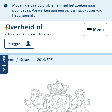
Ter
Mogelijk ervaart u problemen met het zoeken naar
informatie:
publicaties. We werken aan een oplossing. Excuses voor
het ongemak.
Menu
U
Publicaties
Officiële publicaties
bent
Inloggen
nu
hier:
Home
Staatsblad 2019, 313