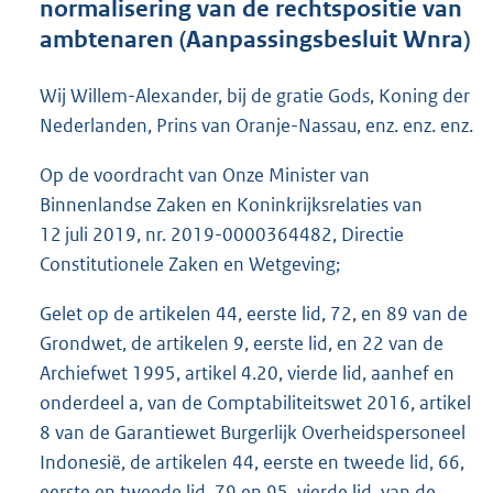
normalisering van de rechtspositie van
o
ambtenaren (Aanpassingsbesluit Wnra)
o
t
t
Wij Willem-Alexander, bij de gratie Gods, Koning der
e
Nederlanden, Prins van Oranje-Nassau, enz. enz. enz.
:
2
Op de voordracht van Onze Minister van
6
Binnenlandse Zaken en Koninkrijksrelaties van
2
K
12 juli 2019, nr. 2019-0000364482, Directie
b
Constitutionele Zaken en Wetgeving;
Gelet op de artikelen 44, eerste lid, 72, en 89 van de
Grondwet, de artikelen 9, eerste lid, en 22 van de
Archiefwet 1995, artikel 4.20, vierde lid, aanhef en
onderdeel a, van de Comptabiliteitswet 2016, artikel
8 van de Garantiewet Burgerlijk Overheidspersoneel
Indonesië, de artikelen 44, eerste en tweede lid, 66,
eerste en tweede lid, 79 en 95, vierde lid, van de