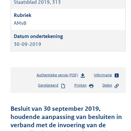
Staatsblad 2019, 313
AMvB
30-09-2019
Authentieke versie (PDF)
b
Informatie
e
Gerelateerd
Printen
Delen
s
t
a
n
Besluit van 30 september 2019,
d
houdende aanpassing van besluiten in
s
verband met de invoering van de
g
r