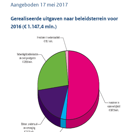
Aangeboden
17 mei 2017
9
2
8
Gerealiseerde uitgaven naar beleidsterrein voor
K
2016 (€ 1.147,4 mln.)
b