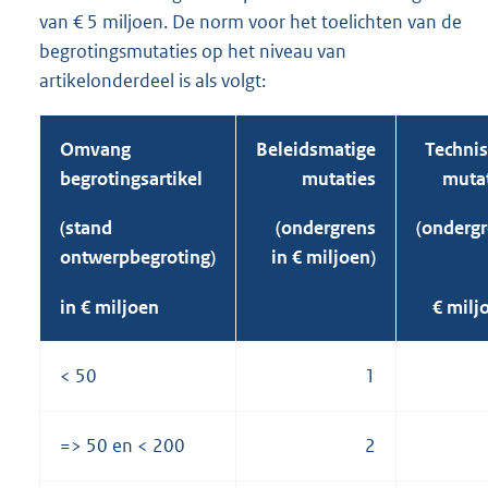
van € 5 miljoen. De norm voor het toelichten van de
begrotingsmutaties op het niveau van
artikelonderdeel is als volgt:
Omvang
Beleidsmatige
Techni
begrotingsartikel
mutaties
muta
(stand
(ondergrens
(onderg
ontwerpbegroting)
in € miljoen)
in € miljoen
€ milj
< 50
1
=> 50 en < 200
2