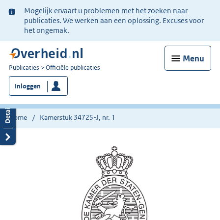
Ter
Mogelijk ervaart u problemen met het zoeken naar
informatie:
publicaties. We werken aan een oplossing. Excuses voor
het ongemak.
Menu
U
Publicaties
Officiële publicaties
bent
Inloggen
nu
hier:
Home
Kamerstuk 34725-J, nr. 1