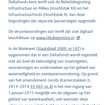
Deltafonds kent IenM ook de Beleidsbegroting
Infrastructuur en Milieu (Hoofdstuk XII) en het
Infrastructuurfonds (Hoofdstuk A). Van deze
begrotingen zijn separate jaarverslagen opgesteld.
De verantwoordingen van IenM zijn ook digitaal
beschikbaar op
E
www.rijksbegroting.nl
.
x
In de Waterwet (
Staatsblad 2009, nr 107
) is
t
opgenomen dat er een Deltafonds wordt ingesteld
e
met als doel de bekostiging van maatregelen,
r
voorzieningen en onderzoeken op het gebied van
n
waterveiligheid en zoetwatervoorziening. Op grond
e
van het amendement-Jacobi (Kamerstukken II,
l
2013–2014
33 503, nr. 8
) is het met ingang van
i
1 januari 2015 mogelijk om de uitgaven op het
n
gebied van waterkwaliteit, ook wanneer deze
k