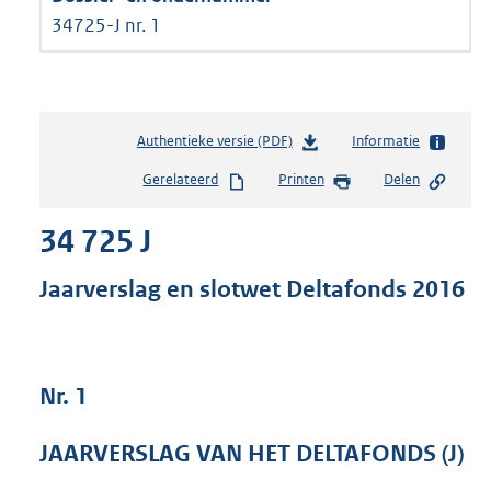
34725-J nr. 1
Authentieke versie (PDF)
b
Informatie
e
Gerelateerd
Printen
Delen
s
t
34 725 J
a
n
d
Jaarverslag en slotwet Deltafonds 2016
s
g
r
o
Nr. 1
o
t
t
JAARVERSLAG VAN HET DELTAFONDS (J)
e
: