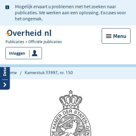
Ter
Mogelijk ervaart u problemen met het zoeken naar
informatie:
publicaties. We werken aan een oplossing. Excuses voor
het ongemak.
Menu
U
Publicaties
Officiële publicaties
bent
Inloggen
nu
hier:
Home
Kamerstuk 33997, nr. 150