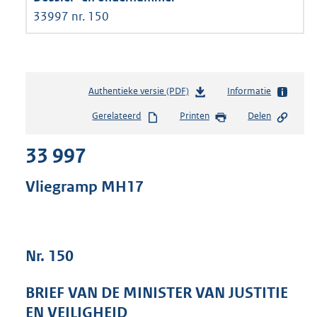
33997 nr. 150
Authentieke versie (PDF)
b
Informatie
e
Gerelateerd
Printen
Delen
s
t
33 997
a
n
d
Vliegramp MH17
s
g
r
o
Nr. 150
o
t
t
BRIEF VAN DE MINISTER VAN JUSTITIE
e
EN VEILIGHEID
: