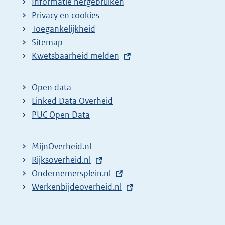
Informatie hergebruiken
Privacy en cookies
Toegankelijkheid
Sitemap
E
Kwetsbaarheid melden
x
t
Open data
e
Linked Data Overheid
r
PUC Open Data
n
e
MijnOverheid.nl
l
E
Rijksoverheid.nl
i
x
E
Ondernemersplein.nl
n
t
x
E
Werkenbijdeoverheid.nl
k
e
t
x
:
r
e
t