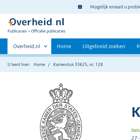
Ter
Mogelijk ervaart u prob
informatie:
U
Publicaties
Officiële publicaties
bent
Primaire
nu
Andere
Overheid.nl
Home
Uitgebreid zoeken
M
hier:
sites
navigatie
binnen
U bent hier:
Home
Kamerstuk 33625, nr. 128
K
Dat
27-