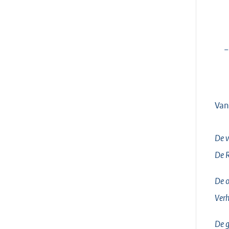
−
Van
De v
De 
De o
Verh
De g