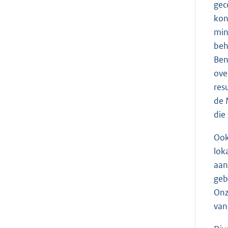
gec
kon
min
beh
Ben
ove
res
de 
die
Ook
lok
aan
geb
Onz
van