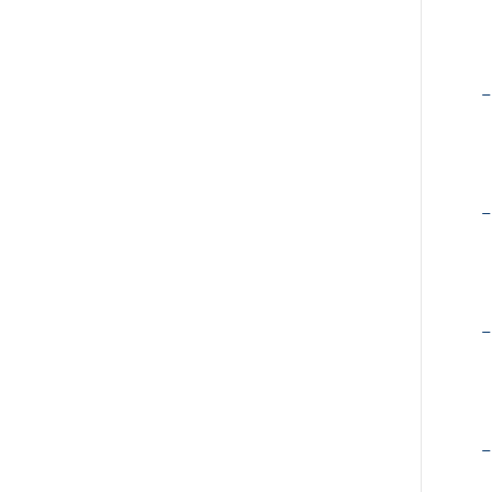
−
−
−
−