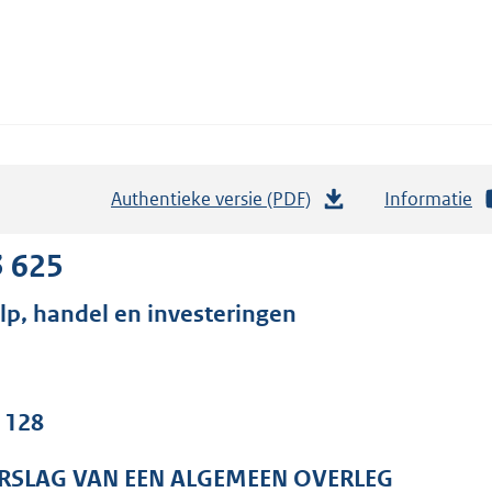
Authentieke versie (PDF)
b
Informatie
e
s
3 625
t
lp, handel en investeringen
a
n
d
s
. 128
g
r
RSLAG VAN EEN ALGEMEEN OVERLEG