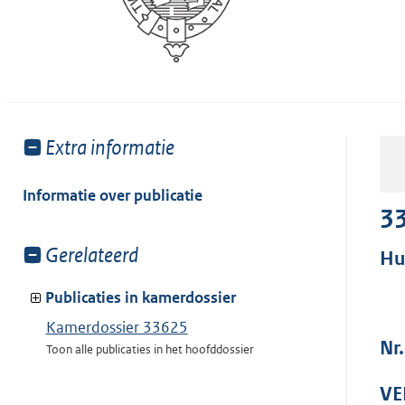
Toon
Extra informatie
meer
van:
Informatie over publicatie
3
Toon
Gerelateerd
Hu
meer
van:
Publicaties in kamerdossier
Kamerdossier 33625
Nr
Toon alle publicaties in het hoofddossier
VE