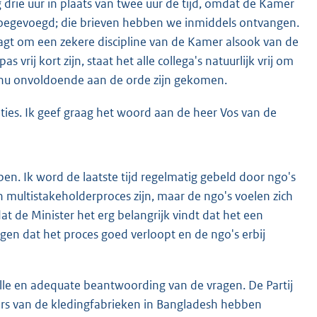
drie uur in plaats van twee uur de tijd, omdat de Kamer
toegevoegd; die brieven hebben we inmiddels ontvangen.
aagt om een zekere discipline van de Kamer alsook van de
vrij kort zijn, staat het alle collega's natuurlijk vrij om
 nu onvoldoende aan de orde zijn gekomen.
pties. Ik geef graag het woord aan de heer Vos van de
open. Ik word de laatste tijd regelmatig gebeld door ngo's
n multistakeholderproces zijn, maar de ngo's voelen zich
at de Minister het erg belangrijk vindt dat het een
gen dat het proces goed verloopt en de ngo's erbij
lle en adequate beantwoording van de vragen. De Partij
urs van de kledingfabrieken in Bangladesh hebben