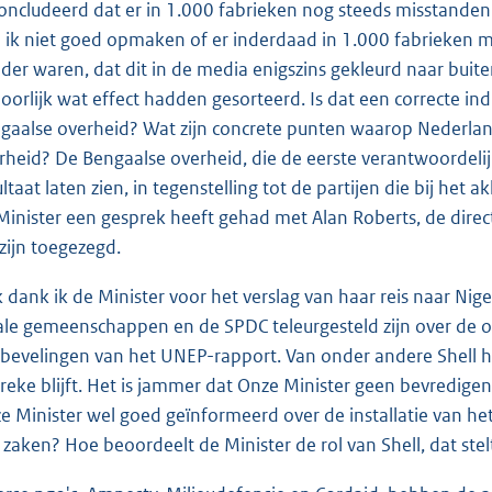
oncludeerd dat er in 1.000 fabrieken nog steeds misstanden 
 ik niet goed opmaken of er inderdaad in 1.000 fabrieken mi
der waren, dat dit in de media enigszins gekleurd naar buit
oorlijk wat effect hadden gesorteerd. Is dat een correcte in
gaalse overheid? Wat zijn concrete punten waarop Nederlan
rheid? De Bengaalse overheid, die de eerste verantwoordeli
ultaat laten zien, in tegenstelling tot de partijen die bij het 
Minister een gesprek heeft gehad met Alan Roberts, de direc
 zijn toegezegd.
 dank ik de Minister voor het verslag van haar reis naar Niger
ale gemeenschappen en de SPDC teleurgesteld zijn over de o
bevelingen van het UNEP-rapport. Van onder andere Shell he
reke blijft. Het is jammer dat Onze Minister geen bevredigen
e Minister wel goed geïnformeerd over de installatie van he
 zaken? Hoe beoordeelt de Minister de rol van Shell, dat ste