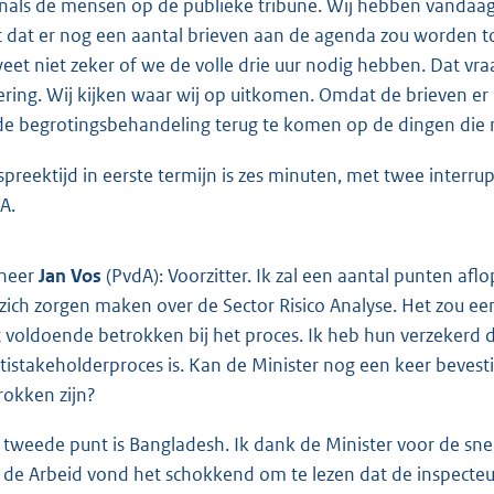
nals de mensen op de publieke tribune. Wij hebben vandaag 
t dat er nog een aantal brieven aan de agenda zou worden 
weet niet zeker of we de volle drie uur nodig hebben. Dat vr
ering. Wij kijken waar wij op uitkomen. Omdat de brieven er pas 
 de begrotingsbehandeling terug te komen op de dingen die
spreektijd in eerste termijn is zes minuten, met twee interru
A.
heer
Jan Vos
(PvdA): Voorzitter. Ik zal een aantal punten afl
 zich zorgen maken over de Sector Risico Analyse. Het zou ee
t voldoende betrokken bij het proces. Ik heb hun verzekerd d
tistakeholderproces is. Kan de Minister nog een keer bevesti
rokken zijn?
 tweede punt is Bangladesh. Ik dank de Minister voor de sne
 de Arbeid vond het schokkend om te lezen dat de inspecte