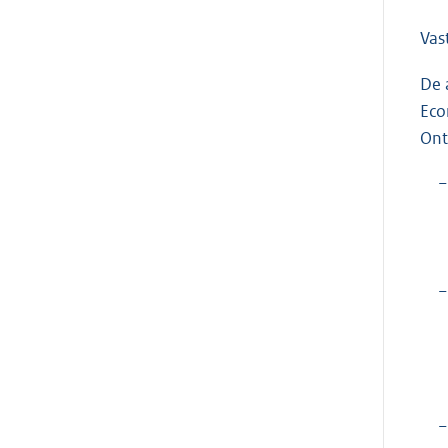
Vas
De 
Eco
Ont
−
−
−