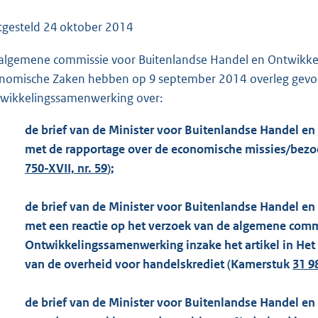
o
o
tgesteld
24 oktober 2014
t
algemene commissie voor Buitenlandse Handel en Ontwikke
t
nomische Zaken hebben op 9 september 2014 overleg gevoe
e
wikkelingssamenwerking over:
:
1
de brief van de Minister voor Buitenlandse Handel e
2
met de rapportage over de economische missies/bezoe
0
750-XVII, nr. 59
);
K
b
de brief van de Minister voor Buitenlandse Handel e
met een reactie op het verzoek van de algemene com
Ontwikkelingssamenwerking inzake het artikel in Het 
van de overheid voor handelskrediet (Kamerstuk
31 98
de brief van de Minister voor Buitenlandse Handel e