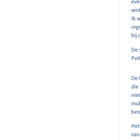
eve
wis
Ik 
reg
bij
De 
Pvd
De 
die
nie
mul
bet
Het
van