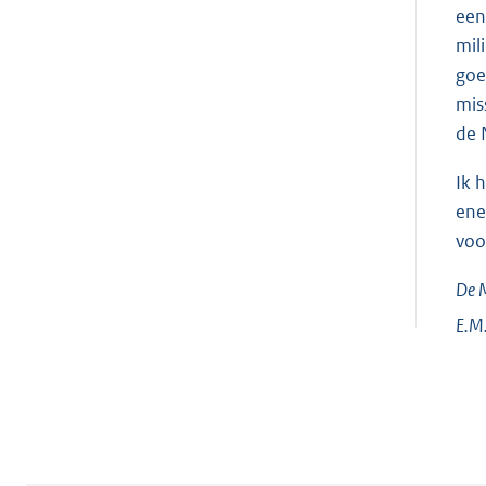
een
mil
goe
mis
de 
Ik 
ene
voo
De M
E.M.