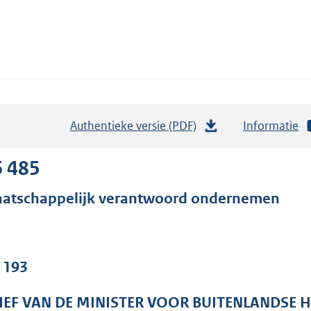
Authentieke versie (PDF)
b
Informatie
e
s
6 485
t
atschappelijk verantwoord ondernemen
a
n
d
s
. 193
g
r
IEF VAN DE MINISTER VOOR BUITENLANDSE 