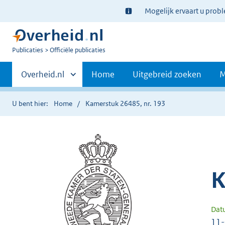
Ter
Mogelijk ervaart u prob
informatie:
U
Publicaties
Officiële publicaties
bent
Primaire
nu
Andere
Overheid.nl
Home
Uitgebreid zoeken
M
hier:
sites
navigatie
binnen
U bent hier:
Home
Kamerstuk 26485, nr. 193
K
Dat
11-