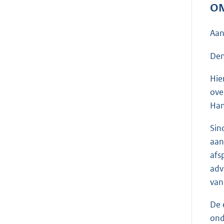
ON
Aan
Den
Hie
ove
Han
Sin
aan
afs
adv
van
De 
ond