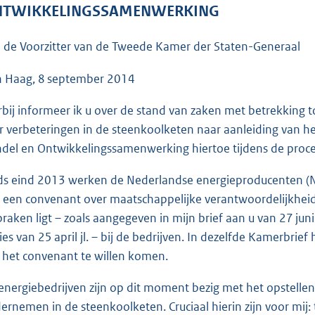
o
TWIKKELINGSSAMENWERKING
o
t
 de Voorzitter van de Tweede Kamer der Staten-Generaal
t
e
 Haag, 8 september 2014
:
rbij informeer ik u over de stand van zaken met betrekking
3
r verbeteringen in de steenkoolketen naar aanleiding van 
8
del en Ontwikkelingssamenwerking hiertoe tijdens de proce
K
b
ds eind 2013 werken de Nederlandse energieproducenten (N
 een convenant over maatschappelijke verantwoordelijkheid 
praken ligt – zoals aangegeven in mijn brief aan u van 27 juni
ies van 25 april jl. – bij de bedrijven. In dezelfde Kamerbrie
 het convenant te willen komen.
energiebedrijven zijn op dit moment bezig met het opstell
ernemen in de steenkoolketen. Cruciaal hierin zijn voor mij