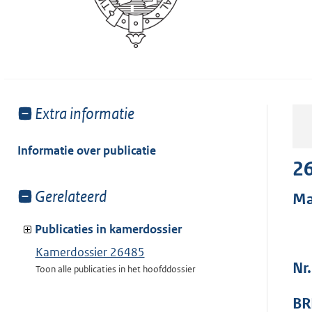
Toon
Extra informatie
meer
van:
Informatie over publicatie
2
Toon
Gerelateerd
Ma
meer
van:
Publicaties in kamerdossier
Kamerdossier 26485
Nr
Toon alle publicaties in het hoofddossier
BR