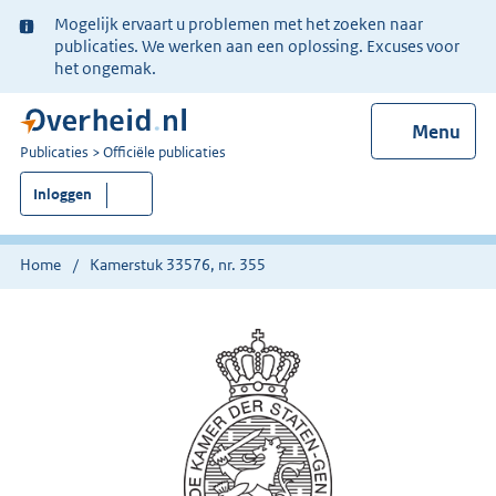
Ter
Mogelijk ervaart u problemen met het zoeken naar
informatie:
publicaties. We werken aan een oplossing. Excuses voor
het ongemak.
Menu
U
Publicaties
Officiële publicaties
bent
Inloggen
nu
hier:
Home
Kamerstuk 33576, nr. 355