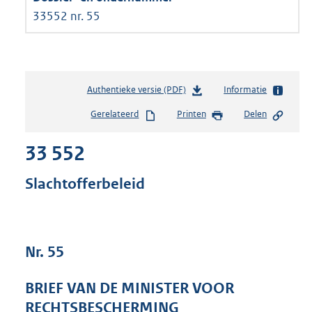
33552 nr. 55
Authentieke versie (PDF)
b
Informatie
e
Gerelateerd
Printen
Delen
s
t
33 552
a
n
d
Slachtofferbeleid
s
g
r
o
Nr. 55
o
t
t
BRIEF VAN DE MINISTER VOOR
e
RECHTSBESCHERMING
: