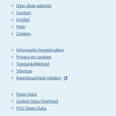
Over deze website
Contact
English
Help
Zoeken
Informatie hergebruiken
Privacy en cookies
Toegankelijkheid
Sitemap
E
Kwetsbaarheid melden
x
t
Open data
e
Linked Data Overheid
r
PUC Open Data
n