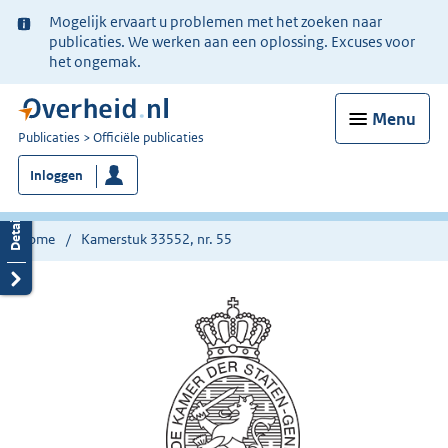
Ter
Mogelijk ervaart u problemen met het zoeken naar
informatie:
publicaties. We werken aan een oplossing. Excuses voor
het ongemak.
Menu
U
Publicaties
Officiële publicaties
bent
Inloggen
nu
hier:
Home
Kamerstuk 33552, nr. 55