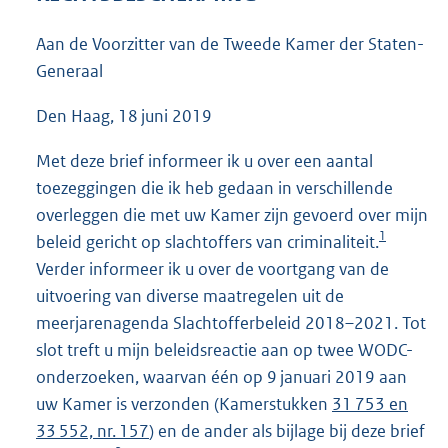
5
5
Aan de Voorzitter van de Tweede Kamer der Staten-
K
Generaal
b
Den Haag, 18 juni 2019
Met deze brief informeer ik u over een aantal
toezeggingen die ik heb gedaan in verschillende
overleggen die met uw Kamer zijn gevoerd over mijn
1
beleid gericht op slachtoffers van criminaliteit.
Verder informeer ik u over de voortgang van de
uitvoering van diverse maatregelen uit de
meerjarenagenda Slachtofferbeleid 2018–2021. Tot
slot treft u mijn beleidsreactie aan op twee WODC-
onderzoeken, waarvan één op 9 januari 2019 aan
uw Kamer is verzonden (Kamerstukken
31 753 en
33 552, nr. 157
) en de ander als bijlage bij deze brief