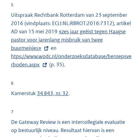
5
Uitspraak Rechtbank Rotterdam van 23 september
2016 (vindplaats:
ECLI:NL:RBROT:2016:7312), artikel
AD van 15 mei 2019
E
«zes jaar geëist tegen Haagse
pastor voor jarenlang misbruik van twee
x
buurmeisjes»
en
E
t
htps://www.wodc.nl/onderzoeksdatabase/beroepsve
x
e
rboden.aspx
(p. 35).
t
r
e
n
r
e
6
n
l
Kamerstuk
34 843, nr. 32
.
e
i
l
n
7
i
k
De Gateway Review is een intercollegiale evaluatie
n
:
op bestuurlijk niveau. Resultaat hiervan is een
k