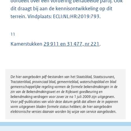
oordeelt over een vordering benadeelde partij. Ook
dit draagt bij aan de kennisontwikkeling op dit
terrein. Vindplaats: ECLI:NL:HR:2019:793.
11
Kamerstukken
29 911 en 31 477, nr 221
.
Disclaimer
De hier aangeboden pdf-bestanden van het Staatsblad, Staatscourant,
Tractatenblad, provinciaal blad, gemeenteblad, waterschapsblad en blad
gemeenschappelijke regeling vormen de formele bekendmakingen in de
zin van de Bekendmakingswet en de Rijkswet goedkeuring en
bekendmaking verdragen voor zover ze na 1 juli 2009 zijn uitgegeven.
Voor pdf-publicaties van vóór deze datum geldt dat alleen de in papieren
vorm uitgegeven bladen formele status hebben; de hier aangeboden
elektronische versies daarvan worden bij wijze van service aangeboden.