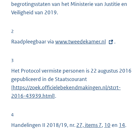
begrotingsstaten van het Ministerie van Justitie en
Veiligheid van 2019.
2
Raadpleegbaar via
E
www.tweedekamer.nl
.
x
t
3
e
Het Protocol vermiste personen is 22 augustus 2016
r
gepubliceerd in de Staatscourant
n
[
https://zoek.officielebekendmakingen.nl/stcrt-
e
2016-43939.html
].
l
i
4
n
Handelingen II 2018/19, nr.
27, items 7
,
10
en
14
.
k
: