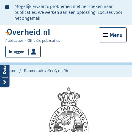
Ter
Mogelijk ervaart u problemen met het zoeken naar
informatie:
publicaties. We werken aan een oplossing. Excuses voor
het ongemak.
Menu
U
Publicaties
Officiële publicaties
bent
Inloggen
nu
hier:
Home
Kamerstuk 33552, nr. 46