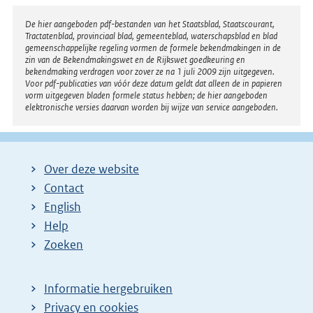
Disclaimer
De hier aangeboden pdf-bestanden van het Staatsblad, Staatscourant,
Tractatenblad, provinciaal blad, gemeenteblad, waterschapsblad en blad
gemeenschappelijke regeling vormen de formele bekendmakingen in de
zin van de Bekendmakingswet en de Rijkswet goedkeuring en
bekendmaking verdragen voor zover ze na 1 juli 2009 zijn uitgegeven.
Voor pdf-publicaties van vóór deze datum geldt dat alleen de in papieren
vorm uitgegeven bladen formele status hebben; de hier aangeboden
elektronische versies daarvan worden bij wijze van service aangeboden.
Over deze website
Contact
English
Help
Zoeken
Informatie hergebruiken
Privacy en cookies