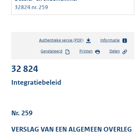
32824 nr. 259
Authentieke versie (PDF)
b
Informatie
e
Gerelateerd
Printen
Delen
s
t
32 824
a
n
d
Integratiebeleid
s
g
r
o
Nr. 259
o
t
t
VERSLAG VAN EEN ALGEMEEN OVERLEG
e
: