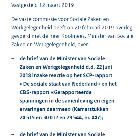
Vastgesteld
12 maart 2019
1
8
7
De vaste commissie voor Sociale Zaken en
K
Werkgelegenheid heeft op 20 februari 2019 overleg
b
gevoerd met de heer Koolmees, Minister van Sociale
Zaken en Werkgelegenheid, over:
–
de brief van de Minister van Sociale
Zaken en Werkgelegenheid d.d. 22 juni
2018 inzake reactie op het SCP-rapport
«De sociale staat van Nederland» en het
CBS-rapport «Gerapporteerde
spanningen in de samenleving en eigen
ervaringen daarmee» (Kamerstukken
24 515 en 30 012 en 29 544, nr. 447
);
–
de brief van de Minister van Sociale