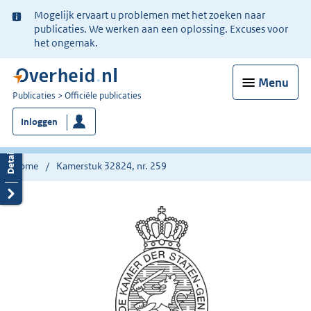
Ter
Mogelijk ervaart u problemen met het zoeken naar
informatie:
publicaties. We werken aan een oplossing. Excuses voor
het ongemak.
Menu
U
Publicaties
Officiële publicaties
bent
Inloggen
nu
hier:
Home
Kamerstuk 32824, nr. 259