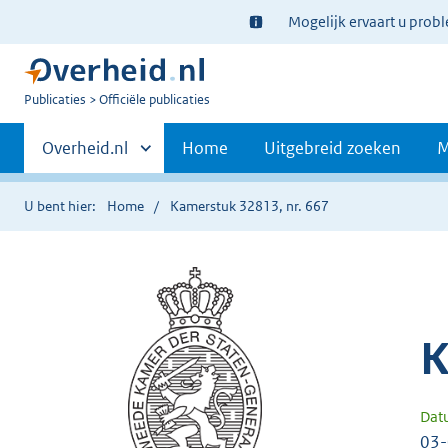
Ter
Mogelijk ervaart u prob
informatie:
U
Publicaties
Officiële publicaties
bent
Primaire
nu
Andere
Overheid.nl
Home
Uitgebreid zoeken
M
hier:
sites
navigatie
binnen
U bent hier:
Home
Kamerstuk 32813, nr. 667
K
Dat
03-