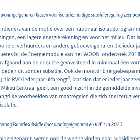
 woningeigenaren kiezen voor isolatie; huidige subsidieregeling zeer pop
indieners van de motie over een nationaal isolatieprogramma
ingen, een lagere energierekening én voor het milieu. Dat is
oners, verhuurders en andere gebouweigenaren die ieder ja
uêtes bij de Energiemodule van het WOON-onderzoek 201
rafgaand aan de enquête geïnvesteerd in minimaal één vorm
 deden dit zonder subsidie. Ook de monitor Energiebespar
4
0
) die RVO ieder jaar uitbrengt
, laat zien dat er ieder jaar 
 Milieu Centraal geeft een goed inzicht in de gemiddelde inv
angrijke voorbeelden van maatregelen die zich snel terug ver
isolatie.
vraag isolatiesubsidie door woningeigenaren en VvE’s in 2020
ingeigenaren weten ook de weg te vinden naar subsidieregel