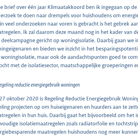
de brief over één jaar Klimaatakkoord ben ik ingegaan op de
erzoek te doen naar drempels voor huishoudens om energ
 in veel onderzoeken naar voren is gebracht is het gebrek 
tregelen. Ik zal daarom deze maand nog in het kader van d
 deelcampagne gericht op woningisolatie. Daarbij gaan we in
ingeigenaren en bieden we inzicht in het besparingspotenti
 woningisolatie, maar ook de aandachtspunten goed te co
ocht met de isolatiesector, maatschappelijke groeperingen en
egeling reductie energiegebruik woningen
27 oktober 2020 is Regeling Reductie Energiegebruik Woni
eling projecten op om huiseigenaren en huurders aan te zet
tregelen in hun huis. Daarbij gaat het bijvoorbeeld om het i
voudige isolatiemaatregelen zoals radiatorfolie en tochtstr
rgiebesparende maatregelen huishoudens nog meer kunne