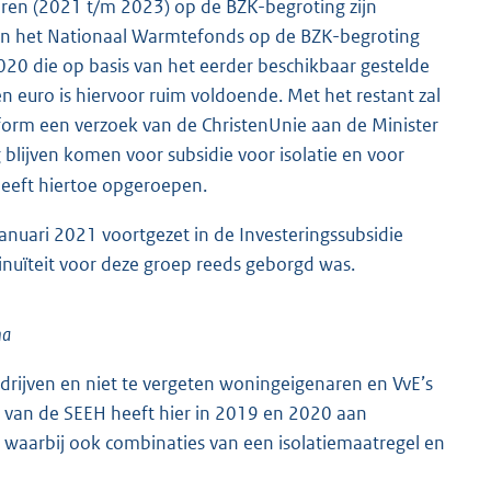
aren (2021 t/m 2023) op de BZK-begroting zijn
van het Nationaal Warmtefonds op de BZK-begroting
020 die op basis van het eerder beschikbaar gestelde
 euro is hiervoor ruim voldoende. Met het restant zal
form een verzoek van de ChristenUnie aan de Minister
 blijven komen voor subsidie voor isolatie en voor
heeft hiertoe opgeroepen.
januari 2021 voortgezet in de Investeringssubsidie
inuïteit voor deze groep reeds geborgd was.
ma
bedrijven en niet te vergeten woningeigenaren en VvE’s
ng van de SEEH heeft hier in 2019 en 2020 aan
, waarbij ook combinaties van een isolatiemaatregel en