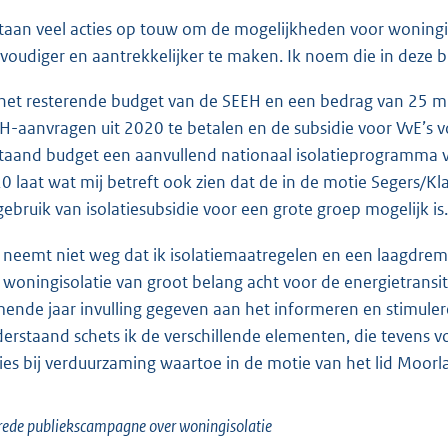
staan veel acties op touw om de mogelijkheden voor woningi
voudiger en aantrekkelijker te maken. Ik noem die in deze br
het resterende budget van de SEEH en een bedrag van 25 mi
H-aanvragen uit 2020 te betalen en de subsidie voor VvE’s v
taand budget een aanvullend nationaal isolatieprogramma v
0 laat wat mij betreft ook zien dat de in de motie Segers/Kl
gebruik van isolatiesubsidie voor een grote groep mogelijk is.
 neemt niet weg dat ik isolatiemaatregelen en een laagdrem
 woningisolatie van groot belang acht voor de energietrans
ende jaar invulling gegeven aan het informeren en stimuler
erstaand schets ik de verschillende elementen, die tevens v
ies bij verduurzaming waartoe in de motie van het lid Moorl
rede publiekscampagne over woningisolatie