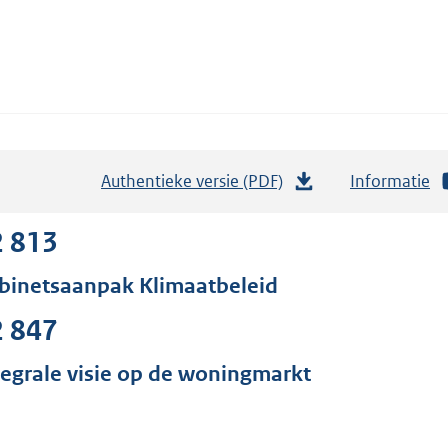
Authentieke versie (PDF)
b
Informatie
e
s
2 813
t
binetsaanpak Klimaatbeleid
a
n
2 847
d
s
tegrale visie op de woningmarkt
g
r