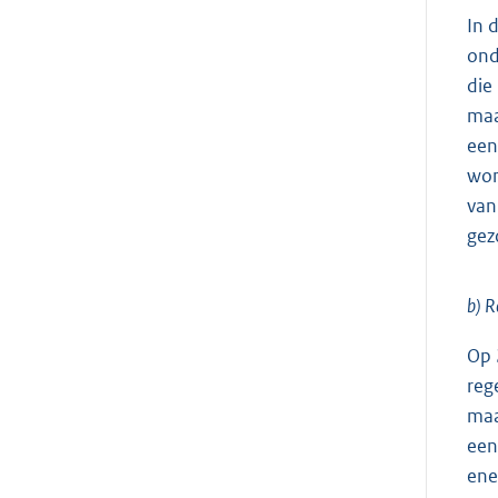
In 
ond
die
maa
een
won
van
gez
b) R
Op 
reg
maa
een
ene