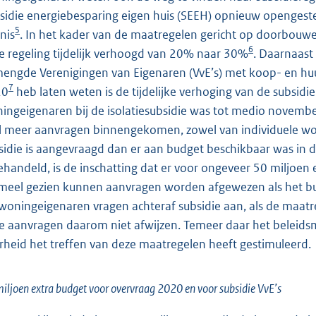
sidie energiebesparing eigen huis (SEEH) opnieuw opengeste
5
nis
. In het kader van de maatregelen gericht op doorbouwen
6
e regeling tijdelijk verhoogd van 20% naar 30%
. Daarnaast
engde Verenigingen van Eigenaren (VvE’s) met koop- en huu
7
20
heb laten weten is de tijdelijke verhoging van de subsid
ingeigenaren bij de isolatiesubsidie was tot medio novembe
l meer aanvragen binnengekomen, zowel van individuele woni
sidie is aangevraagd dan er aan budget beschikbaar was in de
ehandeld, is de inschatting dat er voor ongeveer 50 miljoen
meel gezien kunnen aanvragen worden afgewezen als het budg
woningeigenaren vragen achteraf subsidie aan, als de maatrege
e aanvragen daarom niet afwijzen. Temeer daar het beleidsma
rheid het treffen van deze maatregelen heeft gestimuleerd.
iljoen extra budget voor overvraag 2020 en voor subsidie VvE’s