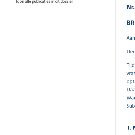
Toon alle publicaties in dit dossier
Nr
BR
Aan
Den
Tij
vra
opt
Daa
War
Sub
1. 