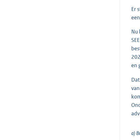
Er 
een
Nu 
SEE
bes
202
en 
Dat
van
kom
Ond
adv
a) B