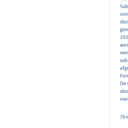
Sub
von
dez
gem
20
won
vee
sub
afg
For
De 
dez
ove
70 m