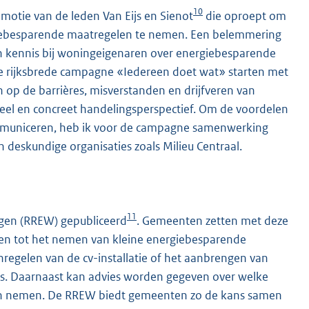
10
 motie van de leden Van Eijs en Sienot
die oproept om
iebesparende maatregelen te nemen. Een belemmering
aan kennis bij woningeigenaren over energiebesparende
e rijksbrede campagne «Iedereen doet wat» starten met
 op de barrières, misverstanden en drijfveren van
eel en concreet handelingsperspectief. Om de voordelen
mmuniceren, heb ik voor de campagne samenwerking
 deskundige organisaties zoals Milieu Centraal.
11
ngen (RREW) gepubliceerd
. Gemeenten zetten met deze
ten tot het nemen van kleine energiebesparende
nregelen van de cv-installatie of het aanbrengen van
ips. Daarnaast kan advies worden gegeven over welke
n nemen. De RREW biedt gemeenten zo de kans samen