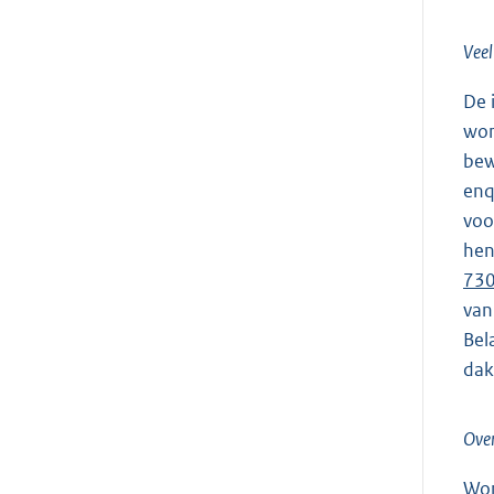
Veel
De 
won
bew
enq
voo
hen
73
van
Bel
dak
Over
Won