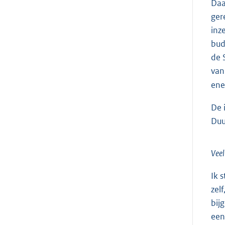
Daa
ger
inz
bud
de 
van
ene
De 
Duu
Veel
Ik 
zel
bij
een