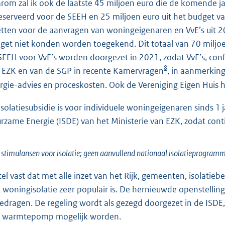
rom zal ik ook de laatste 45 miljoen euro die de komende j
eserveerd voor de SEEH en 25 miljoen euro uit het budget 
etten voor de aanvragen van woningeigenaren en VvE’s uit 2
get niet konden worden toegekend. Dit totaal van 70 miljoen
SEEH voor VvE’s worden doorgezet in 2021, zodat VvE’s, con
8
 EZK en van de SGP in recente Kamervragen
, in aanmerking
rgie-advies en proceskosten. Ook de Vereniging Eigen Huis 
isolatiesubsidie is voor individuele woningeigenaren sinds 1 
rzame Energie (ISDE) van het Ministerie van EZK, zodat cont
 stimulansen voor isolatie; geen aanvullend nationaal isolatieprogram
stel vast dat met alle inzet van het Rijk, gemeenten, isolatie
f, woningisolatie zeer populair is. De hernieuwde openstelli
gedragen. De regeling wordt als gezegd doorgezet in de ISDE
 warmtepomp mogelijk worden.