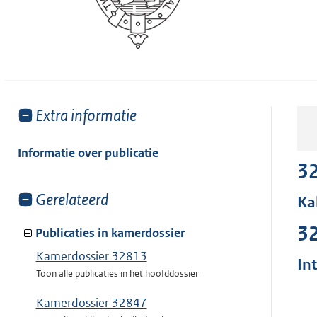
Toon
Extra informatie
meer
van:
Informatie over publicatie
3
Toon
Gerelateerd
Ka
meer
3
van:
Publicaties in kamerdossier
Kamerdossier 32813
In
Toon alle publicaties in het hoofddossier
Kamerdossier 32847