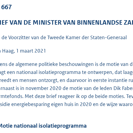
o
. 667
o
t
IEF VAN DE MINISTER VAN BINNENLANDSE ZA
t
e
 de Voorzitter van de Tweede Kamer der Staten-Generaal
:
6
 Haag, 1 maart 2021
5
dens de algemene politieke beschouwingen is de motie van d
K
agt een nationaal isolatieprogramma te ontwerpen, dat laagd
b
reedt en mensen ontzorgt, en daarvoor in eerste instantie 
rnaast is in november 2020 de motie van de leden Dik Faber
mtefonds. Met deze brief reageer ik op de beide moties. Tev
sidie energiebesparing eigen huis in 2020 en de wijze waar
Motie nationaal isolatieprogramma