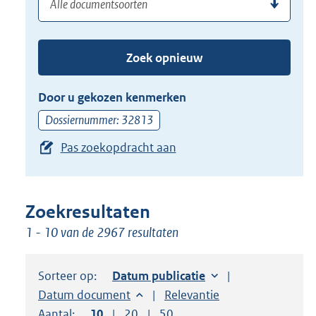
(dossier)nummer
uw
de
zoekterm
TAB
of
toets,
Zoek opnieuw
(dossier)nummer
of
in
de
Door u gekozen kenmerken
pijl
Dossiernummer: 32813
beneden
Pas zoekopdracht aan
toets
om
toegang
te
Zoekresultaten
krijgen
1 - 10 van de 2967 resultaten
tot
de
Sorteer op:
Sorteer op:
Datum publicatie
suggesties.
Sorteer op:
Datum document
Sorteer op:
Relevantie
Druk
Aantal:
Toon
10
resultaten per pagina
Toon
20
resultaten per pagina
Toon
50
resultaten per pagina