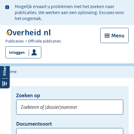
Ter
Mogelijk ervaart u problemen met het zoeken naar
informatie:
publicaties. We werken aan een oplossing. Excuses voor
het ongemak.
Menu
U
Publicaties
Officiële publicaties
bent
Inloggen
nu
hier:
Home
Zoeken op
Opnieuw
zoeken:
Zoekterm
Vul
Documentsoort
of
hier
Gebruik