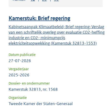
om
ENTER
om
Kamerstuk: Brief regering
uw
keuze
Kabinetsaanpak Klimaatbeleid; Brief regering; Verslag
van een schriftelijk overleg over evaluatie CO2-heffing
te
industrie en CO2- minimumprijs
bevestigen.
elektriciteitsopwekking (Kamerstuk 32813-1553)
Datum publicatie
27-07-2026
Vergaderjaar
2025-2026
Dossier- en ondernummer
Kamerstuk 32813, nr. 1568
Organisatie
Tweede Kamer der Staten-Generaal