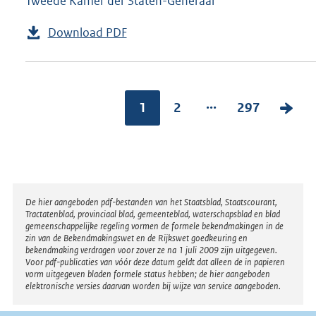
Tweede Kamer der Staten-Generaal
Download PDF
...
1
2
297
V
o
l
g
e
Disclaimer
De hier aangeboden pdf-bestanden van het Staatsblad, Staatscourant,
n
Tractatenblad, provinciaal blad, gemeenteblad, waterschapsblad en blad
gemeenschappelijke regeling vormen de formele bekendmakingen in de
d
zin van de Bekendmakingswet en de Rijkswet goedkeuring en
bekendmaking verdragen voor zover ze na 1 juli 2009 zijn uitgegeven.
e
Voor pdf-publicaties van vóór deze datum geldt dat alleen de in papieren
vorm uitgegeven bladen formele status hebben; de hier aangeboden
p
elektronische versies daarvan worden bij wijze van service aangeboden.
a