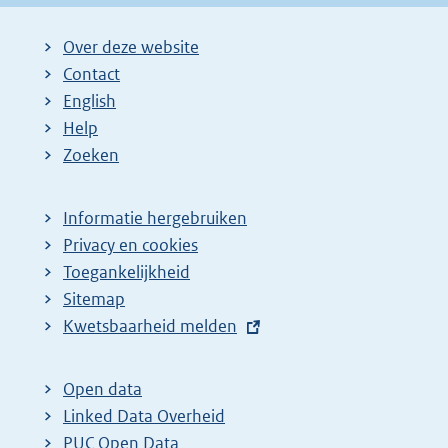
g
i
Over deze website
n
Contact
a
English
Help
Zoeken
Informatie hergebruiken
Privacy en cookies
Toegankelijkheid
Sitemap
E
Kwetsbaarheid melden
x
t
Open data
e
Linked Data Overheid
r
PUC Open Data