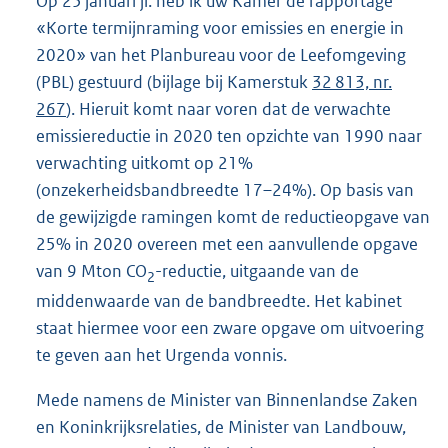
Op 25 januari jl. heb ik uw Kamer de rapportage
«Korte termijnraming voor emissies en energie in
2020» van het Planbureau voor de Leefomgeving
(PBL) gestuurd (bijlage bij Kamerstuk
32 813, nr.
267
). Hieruit komt naar voren dat de verwachte
emissiereductie in 2020 ten opzichte van 1990 naar
verwachting uitkomt op 21%
(onzekerheidsbandbreedte 17–24%). Op basis van
de gewijzigde ramingen komt de reductieopgave van
25% in 2020 overeen met een aanvullende opgave
van 9 Mton CO
-reductie, uitgaande van de
2
middenwaarde van de bandbreedte. Het kabinet
staat hiermee voor een zware opgave om uitvoering
te geven aan het Urgenda vonnis.
Mede namens de Minister van Binnenlandse Zaken
en Koninkrijksrelaties, de Minister van Landbouw,