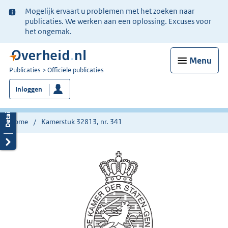
Ter
Mogelijk ervaart u problemen met het zoeken naar
informatie:
publicaties. We werken aan een oplossing. Excuses voor
het ongemak.
Menu
U
Publicaties
Officiële publicaties
bent
Inloggen
nu
hier:
Home
Kamerstuk 32813, nr. 341