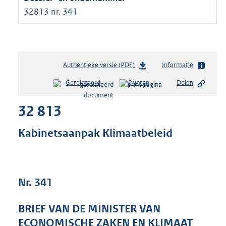
32813 nr. 341
Authentieke versie (PDF)
b
Informatie
e
Gerelateerd
Printen
Delen
s
t
32 813
a
n
d
Kabinetsaanpak Klimaatbeleid
s
g
r
o
Nr. 341
o
t
t
BRIEF VAN DE MINISTER VAN
e
ECONOMISCHE ZAKEN EN KLIMAAT
: