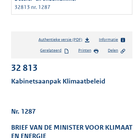
32813 nr. 1287
Authentieke versie (PDF)
b
Informatie
e
Gerelateerd
Printen
Delen
s
t
32 813
a
n
d
Kabinetsaanpak Klimaatbeleid
s
g
r
o
Nr. 1287
o
t
t
BRIEF VAN DE MINISTER VOOR KLIMAAT
e
EN ENERGIE
: