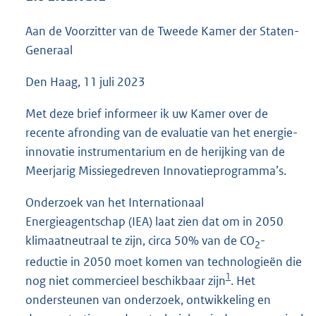
6
6
Aan de Voorzitter van de Tweede Kamer der Staten-
K
Generaal
b
Den Haag, 11 juli 2023
Met deze brief informeer ik uw Kamer over de
recente afronding van de evaluatie van het energie-
innovatie instrumentarium en de herijking van de
Meerjarig Missiegedreven Innovatieprogramma’s.
Onderzoek van het Internationaal
Energieagentschap (IEA) laat zien dat om in 2050
klimaatneutraal te zijn, circa 50% van de CO
-
2
reductie in 2050 moet komen van technologieën die
1
nog niet commercieel beschikbaar zijn
. Het
ondersteunen van onderzoek, ontwikkeling en