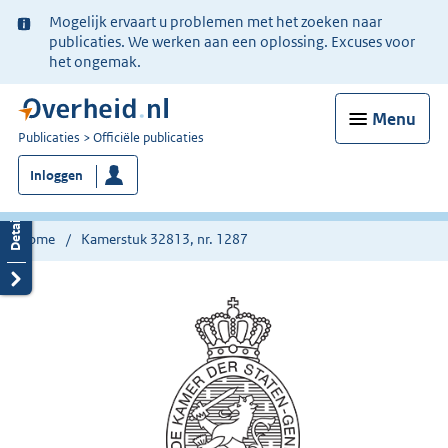
Ter
Mogelijk ervaart u problemen met het zoeken naar
informatie:
publicaties. We werken aan een oplossing. Excuses voor
het ongemak.
Menu
U
Publicaties
Officiële publicaties
bent
Inloggen
nu
hier:
Home
Kamerstuk 32813, nr. 1287