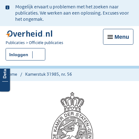
Ter
Mogelijk ervaart u problemen met het zoeken naar
informatie:
publicaties. We werken aan een oplossing. Excuses voor
het ongemak.
Menu
U
Publicaties
Officiële publicaties
bent
Inloggen
nu
hier:
Home
Kamerstuk 31985, nr. 56