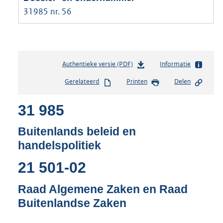
31985 nr. 56
Authentieke versie (PDF)
b
Informatie
e
Gerelateerd
Printen
Delen
s
t
31 985
a
n
d
Buitenlands beleid en
s
handelspolitiek
g
r
21 501-02
o
o
Raad Algemene Zaken en Raad
t
t
Buitenlandse Zaken
e
: