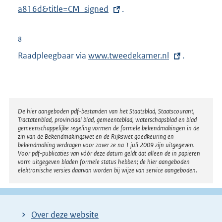
n
t
a816d&title=CM_signed
.
k
e
e
:
l
r
8
i
n
Raadpleegbaar via
E
www.tweedekamer.nl
.
n
e
x
k
l
t
:
i
e
n
r
Disclaimer
De hier aangeboden pdf-bestanden van het Staatsblad, Staatscourant,
k
Tractatenblad, provinciaal blad, gemeenteblad, waterschapsblad en blad
n
:
gemeenschappelijke regeling vormen de formele bekendmakingen in de
e
zin van de Bekendmakingswet en de Rijkswet goedkeuring en
bekendmaking verdragen voor zover ze na 1 juli 2009 zijn uitgegeven.
l
Voor pdf-publicaties van vóór deze datum geldt dat alleen de in papieren
i
vorm uitgegeven bladen formele status hebben; de hier aangeboden
elektronische versies daarvan worden bij wijze van service aangeboden.
n
k
:
Over deze website