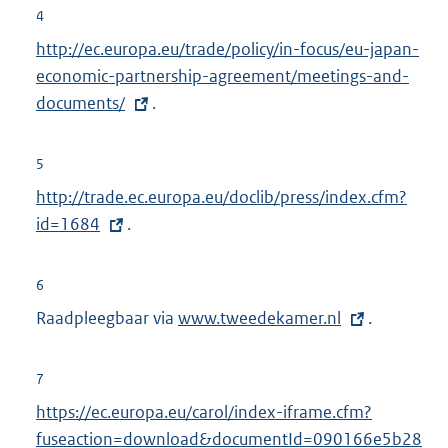
r
4
k
n
E
http://ec.europa.eu/trade/policy/in-focus/eu-japan-
:
e
x
economic-partnership-agreement/meetings-and-
l
t
documents/
.
i
e
n
r
5
k
n
E
http://trade.ec.europa.eu/doclib/press/index.cfm?
:
e
x
id=1684
.
l
t
i
e
6
n
r
Raadpleegbaar via
E
www.tweedekamer.nl
.
k
n
x
:
e
t
7
l
e
E
https://ec.europa.eu/carol/index-iframe.cfm?
i
r
x
fuseaction=download&documentId=090166e5b28
n