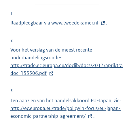
1
Raadpleegbaar via
E
www.tweedekamer.nl
.
x
t
2
e
Voor het verslag van de meest recente
r
onderhandelingsronde:
E
n
http://trade.ec.europa.eu/doclib/docs/2017/april/tra
x
e
doc_155506.pdf
t
l
e
i
r
3
n
n
Ten aanzien van het handelsakkoord EU-Japan, zie:
E
k
e
http://ec.europa.eu/trade/policy/in-focus/eu-japan-
x
:
l
economic-partnership-agreement/
.
t
i
e
n