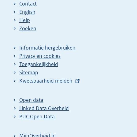
Contact
English
Help
Zoeken
Informatie hergebruiken
Privacy en cookies
Toegankelijkheid
Sitemap
E
Kwetsbaarheid melden
x
t
Open data
e
Linked Data Overheid
r
PUC Open Data
n
e
MijnOverheid.nl