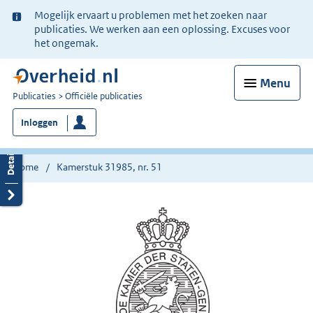
Ter
Mogelijk ervaart u problemen met het zoeken naar
informatie:
publicaties. We werken aan een oplossing. Excuses voor
het ongemak.
Menu
U
Publicaties
Officiële publicaties
bent
Inloggen
nu
hier:
Home
Kamerstuk 31985, nr. 51