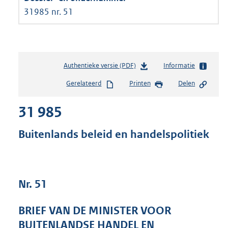
31985 nr. 51
Authentieke versie (PDF)
b
Informatie
e
Gerelateerd
Printen
Delen
s
t
31 985
a
n
d
Buitenlands beleid en handelspolitiek
s
g
r
o
Nr. 51
o
t
t
BRIEF VAN DE MINISTER VOOR
e
BUITENLANDSE HANDEL EN
: