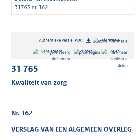
31765 nr. 162
Authentieke versie (PDF)
b
Informatie
e
Gerelateerd
Printen
Delen
s
t
31 765
a
n
d
Kwaliteit van zorg
s
g
r
o
Nr. 162
o
t
t
VERSLAG VAN EEN ALGEMEEN OVERLEG
e
: