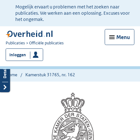
Ter
Mogelijk ervaart u problemen met het zoeken naar
informatie:
publicaties. We werken aan een oplossing. Excuses voor
het ongemak.
Menu
U
Publicaties
Officiële publicaties
bent
Inloggen
nu
hier:
Home
Kamerstuk 31765, nr. 162