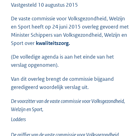
Vastgesteld
10 augustus 2015
1
5
0
De vaste commissie voor Volksgezondheid, Welzijn
K
en Sport heeft op 24 juni 2015 overleg gevoerd met
b
Minister Schippers van Volksgezondheid, Welzijn en
Sport over
kwaliteitszorg.
(De volledige agenda is aan het einde van het
verslag opgenomen).
Van dit overleg brengt de commissie bijgaand
geredigeerd woordelijk verslag uit.
De voorzitter van de vaste commissie voor Volksgezondheid,
Welzijn en Sport,
Lodders
De griffier van de vaste commissie voor Volksgezondheid,