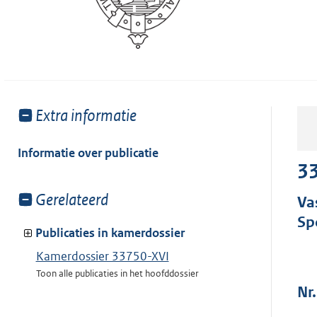
Toon
Extra informatie
meer
van:
Informatie over publicatie
33
Toon
Gerelateerd
Va
meer
Sp
van:
Publicaties in kamerdossier
Kamerdossier 33750-XVI
Toon alle publicaties in het hoofddossier
Nr.