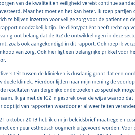
borgen van de kwaliteit en veiligheid vereist continue aandach
nvesteerd. Maar het moet en het kan beter. Ik roep partije
zich te blijven inzetten voor veilige zorg voor de patiënt en 
 rapport noodzakelijk zijn. De cliënt/patiënt heeft recht op 
 van groot belang dat de IGZ de ontwikkelingen in deze sect
mt, zoals ook aangekondigd in dit rapport. Ook roep ik ver
inkoop van zorg. Ook hier ligt een belangrijke prikkel voor he
or.
diversiteit tussen de klinieken is dusdanig groot dat een oor
ividuele kliniek. Hierdoor lijden naar mijn mening de voorlope
 de resultaten van dergelijke onderzoeken zo specifiek mog
naam. Ik ga met de IGZ in gesprek over de wijze waarop dat 
rlooptijd van rapporten waardoor er al weer feiten verander
21 oktober 2013 heb ik u mijn beleidsbrief maatregelen cosm
 met een puur esthetisch oogmerk uitgevoerd worden. Voor d