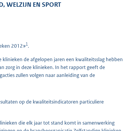
D, WELZIJN EN SPORT
1
inieken 2012»
.
e klinieken de afgelopen jaren een kwaliteitsslag hebben
van zorg in deze klinieken. In het rapport geeft de
acties zullen volgen naar aanleiding van de
esultaten op de kwaliteitsindicatoren particuliere
 Klinieken die elk jaar tot stand komt in samenwerking
igingen en de brancheorganisatie Zelfstandige klinieken