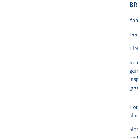
BR
Aan
Den
Hie
In 
gem
ins
gec
Het
kli
Sin
met