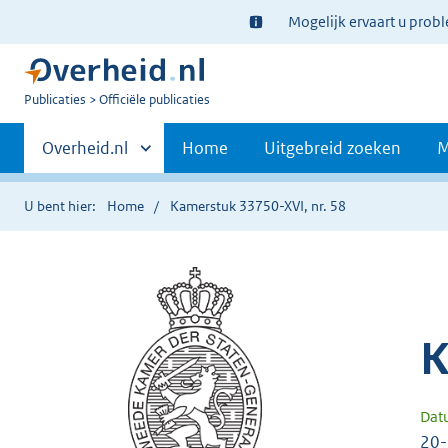
Ter
Mogelijk ervaart u prob
informatie:
U
Publicaties
Officiële publicaties
bent
Primaire
nu
Andere
Overheid.nl
Home
Uitgebreid zoeken
M
hier:
sites
navigatie
binnen
U bent hier:
Home
Kamerstuk 33750-XVI, nr. 58
K
Dat
20