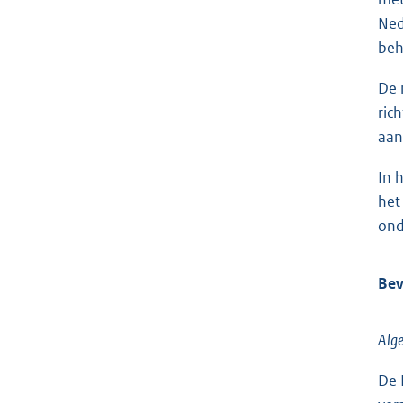
Ned
beh
De 
ric
aan
In 
het
ond
Bev
Alg
De 