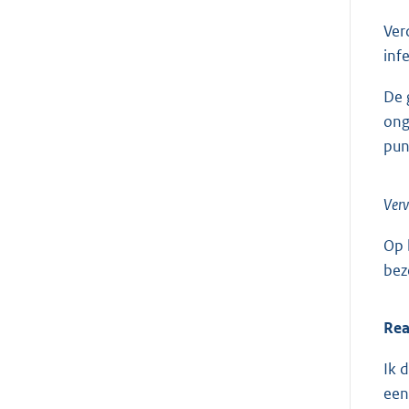
Ver
inf
De 
ong
pun
Verv
Op 
bez
Rea
Ik 
een