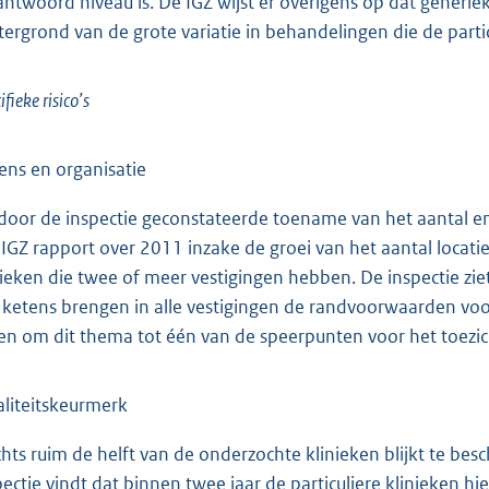
antwoord niveau is. De IGZ wijst er overigens op dat generi
tergrond van de grote variatie in behandelingen die de partic
ifieke risico’s
ens en organisatie
door de inspectie geconstateerde toename van het aantal en d
 IGZ rapport over 2011 inzake de groei van het aantal locatie
nieken die twee of meer vestigingen hebben. De inspectie ziet
e ketens brengen in alle vestigingen de randvoorwaarden voor 
en om dit thema tot één van de speerpunten voor het toezic
liteitskeurmerk
chts ruim de helft van de onderzochte klinieken blijkt te be
pectie vindt dat binnen twee jaar de particuliere klinieken 