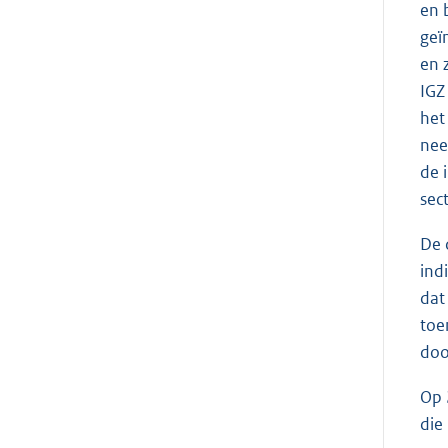
en 
geï
en 
IGZ
het
nee
de 
sect
De 
ind
dat
toe
doo
Op 
die