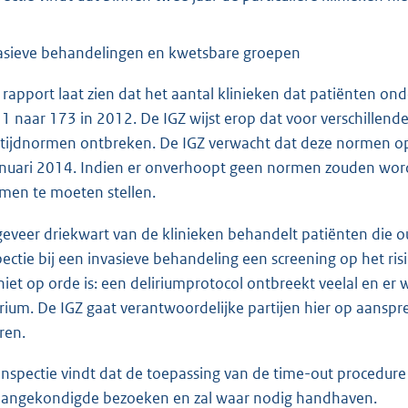
asieve behandelingen en kwetsbare groepen
 rapport laat zien dat het aantal klinieken dat patiënten o
1 naar 173 in 2012. De IGZ wijst erop dat voor verschillen
ftijdnormen ontbreken. De IGZ verwacht dat deze normen op
anuari 2014. Indien er onverhoopt geen normen zouden wor
men te moeten stellen.
eveer driekwart van de klinieken behandelt patiënten die oud
pectie bij een invasieve behandeling een screening op het risi
 niet op orde is: een deliriumprotocol ontbreekt veelal en er 
irium. De IGZ gaat verantwoordelijke partijen hier op aanspr
ren.
inspectie vindt dat de toepassing van de time-out procedure 
angekondigde bezoeken en zal waar nodig handhaven.