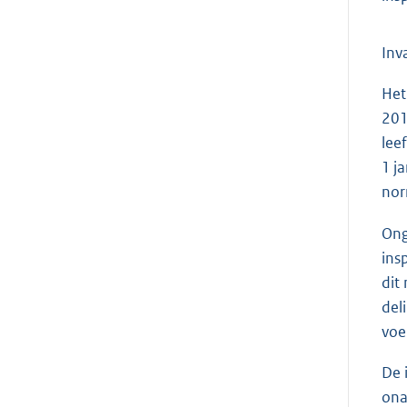
Inv
Het
201
lee
1 j
nor
Ong
ins
dit
del
voe
De 
ona