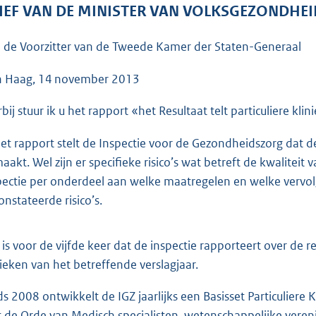
o
IEF VAN DE MINISTER VAN VOLKSGEZONDHEI
o
t
 de Voorzitter van de Tweede Kamer der Staten-Generaal
t
e
 Haag, 14 november 2013
:
rbij stuur ik u het rapport «het Resultaat telt particuliere kl
4
6
het rapport stelt de Inspectie voor de Gezondheidszorg dat d
K
aakt. Wel zijn er specifieke risico’s wat betreft de kwaliteit 
b
pectie per onderdeel aan welke maatregelen en welke vervolg
onstateerde risico’s.
 is voor de vijfde keer dat de inspectie rapporteert over de r
nieken van het betreffende verslagjaar.
ds 2008 ontwikkelt de IGZ jaarlijks een Basisset Particuliere
 de Orde van Medisch specialisten, wetenschappelijke veren