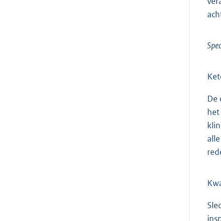
ver
ach
Spec
Ket
De 
het
kli
all
red
Kwa
Sle
ins