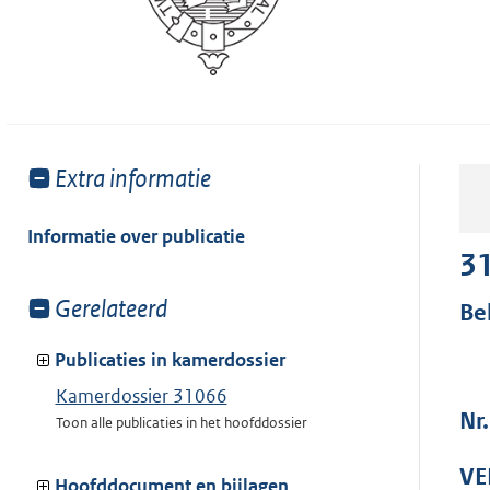
Toon
Extra informatie
meer
van:
Informatie over publicatie
3
Toon
Gerelateerd
Be
meer
van:
Publicaties in kamerdossier
Kamerdossier 31066
Nr
Toon alle publicaties in het hoofddossier
VE
Hoofddocument en bijlagen