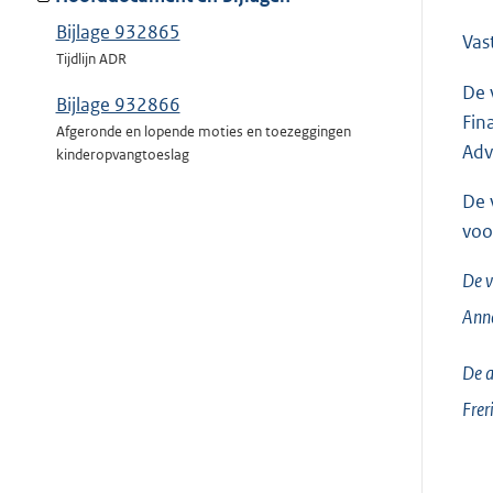
Bijlage 932865
Vas
Tijdlijn ADR
De 
Bijlage 932866
Fin
Afgeronde en lopende moties en toezeggingen
Adv
kinderopvangtoeslag
De 
voo
De v
Ann
De a
Frer