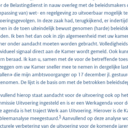
r de Belastingdienst in nauw overleg met de beleidsmakers
npassing van) wet- en regelgeving zo uitvoerbaar mogelijk te
voeringsgevolgen. In deze zaak had, terugkijkend, er inde
en in de toen uiteindelijk bewust genomen (harde) beleidsk
den. Ik ben het dan ook in zijn algemeenheid met uw kamer ee
er onder aandacht moeten worden gebracht. Volledigheidsha
ividueel signaal direct aan de Kamer wordt gemeld. Ook ku
ern beraad. Ik kan u, samen met de voor de betreffende toe
zeggen om uw Kamer sneller mee te nemen in dergelijke lastig
allen» die mijn ambtsvoorganger op 17 december jl. gestuur
enomen. De lijst is de basis om met de betrokken beleidsde
vullend hierop staat aandacht voor de uitvoering ook op het n
missie Uitvoering ingesteld en is er een Werkagenda voor d
e agenda is het traject Werk aan Uitvoering. Hierover is de Ka
5
bleemanalyse meegestuurd.
Aanvullend op deze analyse wo
ucturele verbetering van de uitvoering voor de komende jaren