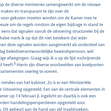
 op de diverse ministeries samengewerkt om de nieuwe
 maken en transparant te zijn over de
rtijd voor gekozen moeten worden om de Kamer mee te
euze om de regels rondom de eigen bijdrage in stand te
ns dat signalen vanuit de uitvoering structureler bij de
lve merk ik op dat dit niet betekent dat ieder
nnen deze signalen worden aangemerkt als onderdeel van
slag beleidsverantwoordelijke bewindspersoon, wel
e afwegingen. Graag wijs ik u op de lijst «schrijnende
4
d heeft.
Hierin zijn diverse voorbeelden van knelpunten
partementen overleg te voeren.
etvlies van het kabinet. Zo is er een Ministeriële
e Uitvoering opgesteld. Een van de centrale elementen in
mer op 14 februari jl. ingelicht en daarbij is ook een
rden handelingsperspectieven opgesteld voor
. Dit gebeurt aan de hand van vijf invalshoeken,