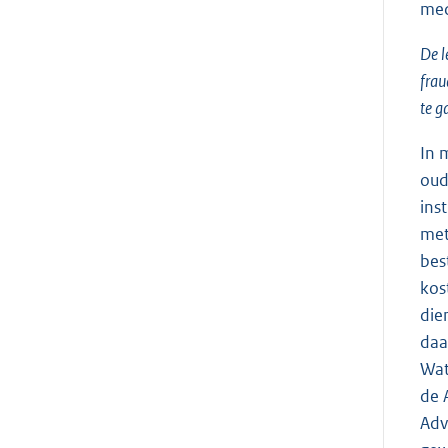
med
De l
frau
te g
In 
oud
ins
met
bes
kos
die
daa
Wat
de 
Adv