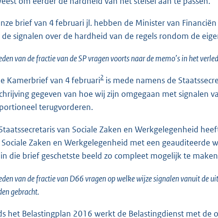
eest om eerder de hardheid van het stelsel aan te passen.
onze brief van 4 februari jl. hebben de Minister van Financië
 de signalen over de hardheid van de regels rondom de eige
eden van de fractie van de SP vragen voorts naar de memo’s in het verle
2
de Kamerbrief van 4 februari
is mede namens de Staatssecre
chrijving gegeven van hoe wij zijn omgegaan met signalen va
portioneel terugvorderen.
Staatssecretaris van Sociale Zaken en Werkgelegenheid heef
 Sociale Zaken en Werkgelegenheid met een geauditeerde w
 in die brief geschetste beeld zo compleet mogelijk te maken
eden van de fractie van D66 vragen op welke wijze signalen vanuit de ui
en gebracht.
ds het Belastingplan 2016 werkt de Belastingdienst met de o