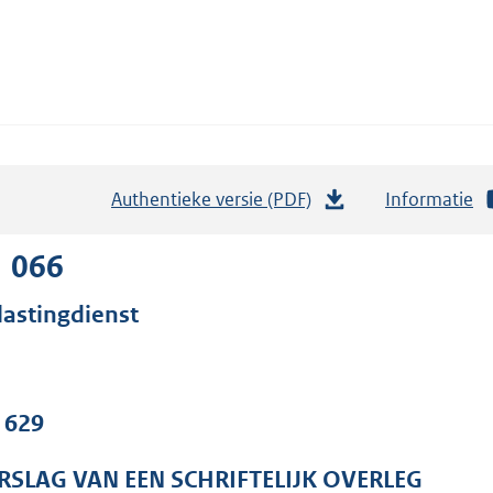
Authentieke versie (PDF)
b
Informatie
e
s
1 066
t
lastingdienst
a
n
d
s
. 629
g
r
RSLAG VAN EEN SCHRIFTELIJK OVERLEG