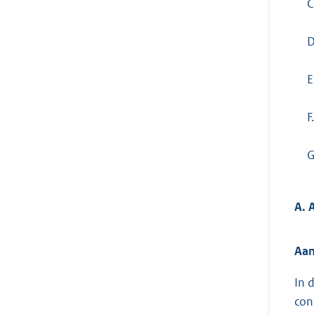
C
D
E
F.
G
A. 
Aan
In 
con