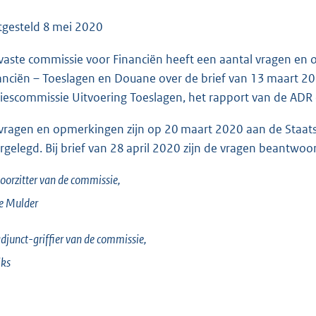
o
o
tgesteld
8 mei 2020
t
vaste commissie voor Financiën heeft een aantal vragen en 
t
anciën – Toeslagen en Douane over de brief van 13 maart 20
e
iescommissie Uitvoering Toeslagen, het rapport van de AD
:
2
vragen en opmerkingen zijn op 20 maart 2020 aan de Staats
8
rgelegd. Bij brief van 28 april 2020 zijn de vragen beantwoo
3
K
oorzitter van de commissie,
b
e
Mulder
djunct-griffier van de commissie,
iks