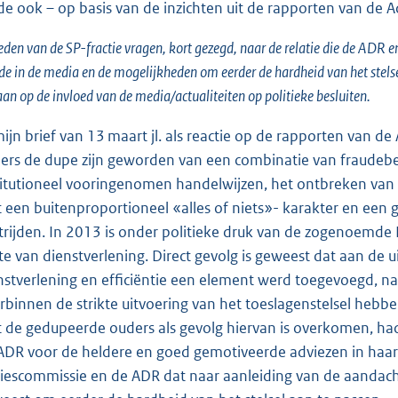
e ook – op basis van de inzichten uit de rapporten van de 
eden van de SP-fractie vragen, kort gezegd, naar de relatie die de ADR
de in de media en de mogelijkheden om eerder de hardheid van het stelsel
aan op de invloed van de media/actualiteiten op politieke besluiten.
mijn brief van 13 maart jl. als reactie op de rapporten van
ers de dupe zijn geworden van een combinatie van fraudebes
titutioneel vooringenomen handelwijzen, het ontbreken van
 een buitenproportioneel «alles of niets»- karakter en een 
trijden. In 2013 is onder politieke druk van de zogenoemde
te van dienstverlening. Direct gevolg is geweest dat aan de 
nstverlening en efficiëntie een element werd toegevoegd, na
rbinnen de strikte uitvoering van het toeslagenstelsel hebbe
 de gedupeerde ouders als gevolg hiervan is overkomen, h
ADR voor de heldere en goed gemotiveerde adviezen in haar e
iescommissie en de ADR dat naar aanleiding van de aandacht