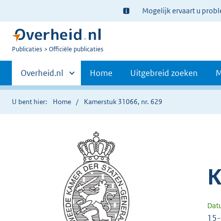
Ter
Mogelijk ervaart u prob
informatie:
U
Publicaties
Officiële publicaties
bent
Primaire
nu
Andere
Overheid.nl
Home
Uitgebreid zoeken
M
hier:
sites
navigatie
binnen
U bent hier:
Home
Kamerstuk 31066, nr. 629
K
Dat
15-