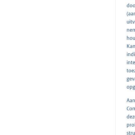
doo
(aa
uit
nem
hou
Kam
ind
int
toe
gev
opg
Aan
Com
dez
pro
str