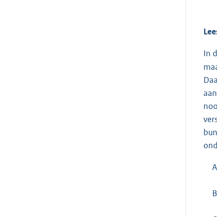
Lee
In 
maa
Daa
aan
noo
ver
bun
ond
A
B