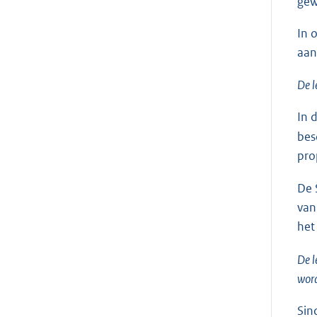
gew
In 
aan
De l
In 
bes
pro
De 
van
het
De l
word
Sin