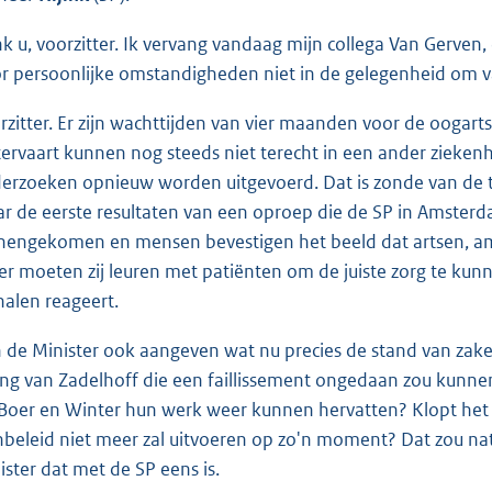
k u, voorzitter. Ik vervang vandaag mijn collega Van Gerven,
r persoonlijke omstandigheden niet in de gelegenheid om va
rzitter. Er zijn wachttijden van vier maanden voor de oogart
tervaart kunnen nog steeds niet terecht in een ander zieken
erzoeken opnieuw worden uitgevoerd. Dat is zonde van de tijd
r de eerste resultaten van een oproep die de SP in Amsterdam
nengekomen en mensen bevestigen het beeld dat artsen, a
er moeten zij leuren met patiënten om de juiste zorg te kunn
halen reageert.
 de Minister ook aangeven wat nu precies de stand van zaken
ing van Zadelhoff die een faillissement ongedaan zou kunn
Boer en Winter hun werk weer kunnen hervatten? Klopt het 
beleid niet meer zal uitvoeren op zo'n moment? Dat zou natuu
ister dat met de SP eens is.