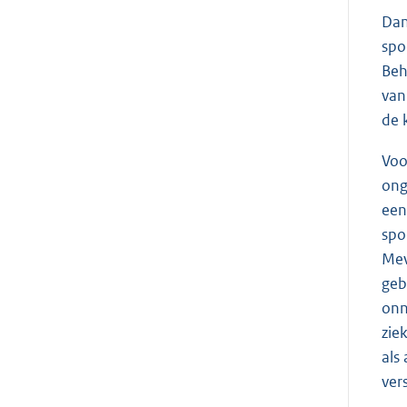
Dan
spo
Beh
van
de 
Voo
ong
een
spo
Mev
geb
onn
zie
als
ver