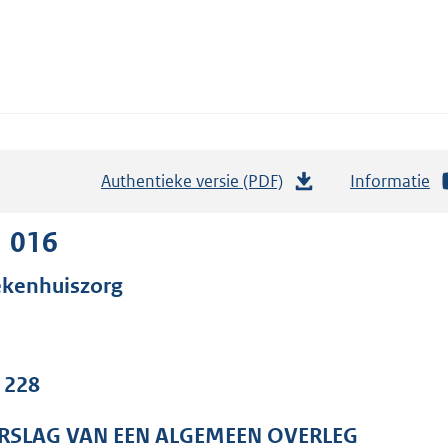
Authentieke versie (PDF)
b
Informatie
e
s
1 016
t
ekenhuiszorg
a
n
d
s
. 228
g
r
RSLAG VAN EEN ALGEMEEN OVERLEG