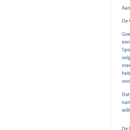
Aan
De
Goe
een
Spo
vol
men
heb
voo
Dat
nam
wil
De 