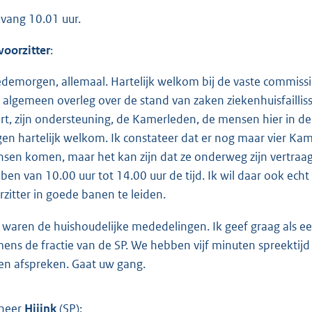
vang 10.01 uur.
voorzitter
:
demorgen, allemaal. Hartelijk welkom bij de vaste commissie
 algemeen overleg over de stand van zaken ziekenhuisfaillis
rt, zijn ondersteuning, de Kamerleden, de mensen hier in d
gen hartelijk welkom. Ik constateer dat er nog maar vier Kame
sen komen, maar het kan zijn dat ze onderweg zijn vertraagd
ben van 10.00 uur tot 14.00 uur de tijd. Ik wil daar ook echt
rzitter in goede banen te leiden.
 waren de huishoudelijke mededelingen. Ik geef graag als ee
ens de fractie van de SP. We hebben vijf minuten spreektijd 
len afspreken. Gaat uw gang.
heer
Hijink
(SP):