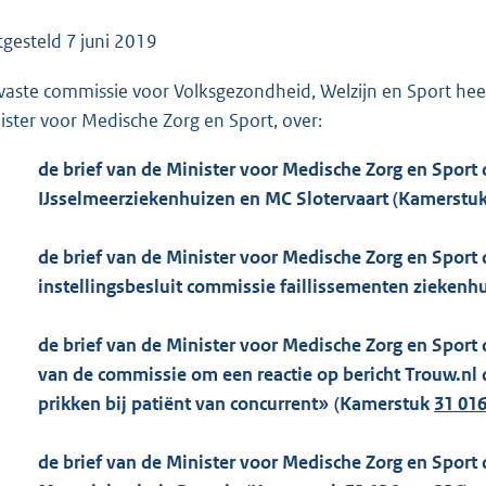
o
o
tgesteld
7 juni 2019
t
vaste commissie voor Volksgezondheid, Welzijn en Sport heef
t
ister voor Medische Zorg en Sport, over:
e
:
de brief van de Minister voor Medische Zorg en Sport
1
IJsselmeerziekenhuizen en MC Slotervaart (Kamerstu
9
1
de brief van de Minister voor Medische Zorg en Sport d
K
instellingsbesluit commissie faillissementen ziekenh
b
de brief van de Minister voor Medische Zorg en Sport d
van de commissie om een reactie op bericht Trouw.nl d
prikken bij patiënt van concurrent» (Kamerstuk
31 016
de brief van de Minister voor Medische Zorg en Sport d