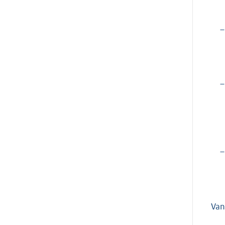
–
–
–
Van