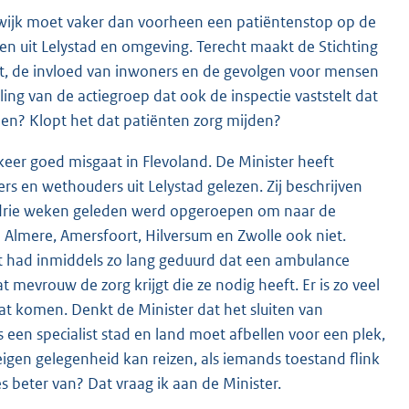
erwijk moet vaker dan voorheen een patiëntenstop op de
n uit Lelystad en omgeving. Terecht maakt de Stichting
at, de invloed van inwoners en de gevolgen voor mensen
lling van de actiegroep dat ook de inspectie vaststelt dat
men? Klopt het dat patiënten zorg mijden?
n keer goed misgaat in Flevoland. De Minister heeft
s en wethouders uit Lelystad gelezen. Zij beschrijven
e drie weken geleden werd opgeroepen om naar de
 Almere, Amersfoort, Hilversum en Zwolle ook niet.
t had inmiddels zo lang geduurd dat een ambulance
 mevrouw de zorg krijgt die ze nodig heeft. Er is zo veel
at komen. Denkt de Minister dat het sluiten van
en specialist stad en land moet afbellen voor een plek,
gen gelegenheid kan reizen, als iemands toestand flink
s beter van? Dat vraag ik aan de Minister.