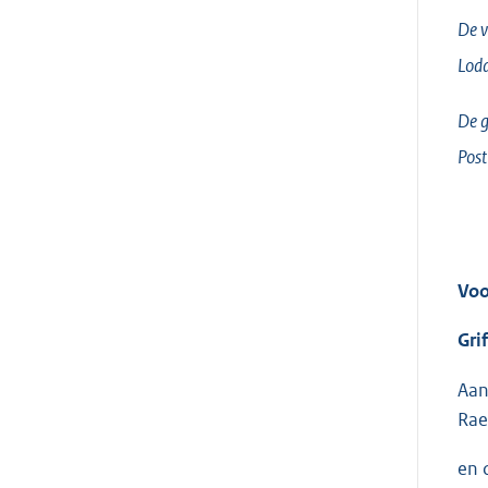
De v
Lodd
De g
Post
Voo
Gri
Aan
Rae
en 