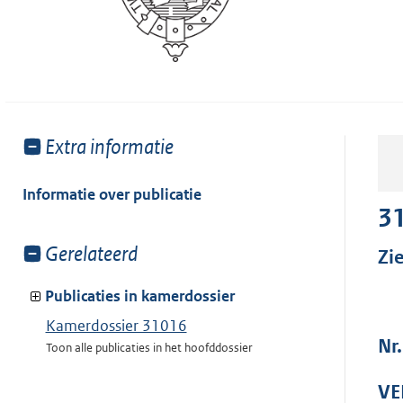
Toon
Extra informatie
meer
van:
Informatie over publicatie
3
Toon
Gerelateerd
Zi
meer
van:
Publicaties in kamerdossier
Kamerdossier 31016
Nr
Toon alle publicaties in het hoofddossier
VE