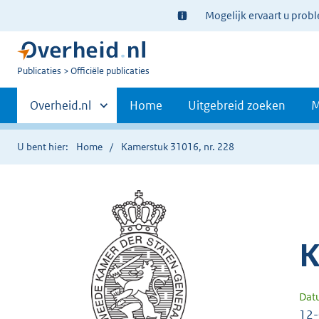
Ter
Mogelijk ervaart u prob
informatie:
U
Publicaties
Officiële publicaties
bent
Primaire
nu
Andere
Overheid.nl
Home
Uitgebreid zoeken
M
hier:
sites
navigatie
binnen
U bent hier:
Home
Kamerstuk 31016, nr. 228
K
Dat
12-