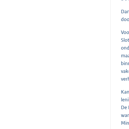
Dan
doo
Voo
Slo
ond
maa
bin
vak
ver
Kan
len
De 
wan
Min