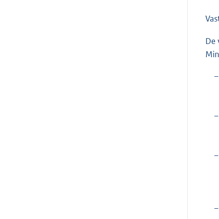
Vas
De 
Min
–
–
–
–