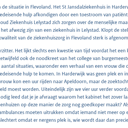
 de situatie in Flevoland. Het St Jansdalziekenhuis in Hard
edeisende hulp afkondigen door een toestroom van patiënte
oud Ziekenhuis Lelystad zich zorgen over de menselijke ma
 het afwezig zijn van een ziekenhuis in Lelystad. Klopt de ste
kwaliteit van de ziekenhuiszorg in Flevoland sterk is afgeno
rzitter. Het lijkt slechts een kwestie van tijd voordat het ee
etwijfeld ook de noodkreet van het college van burgemeester
 aantal situaties, waaronder een verhaal van een vrouw di
edeisende hulp te komen. In Harderwijk was geen plek en in
rouw kon een uur rijden naar Apeldoorn, maar de zoektoch
eld moest worden. Uiteindelijk zijn we vier uur verder voordat
odig leed dat je je afvraagt waarom het kabinet het zover la
kenhuizen op deze manier de zorg nog goedkoper maakt? Als e
 ambulances moeten uitrukken omdat iemand niet meer op ei
slechtert omdat er nergens plek is, wie wordt daar dan precie