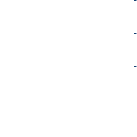
–
–
–
–
–