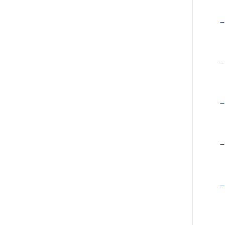
–
–
–
–
–