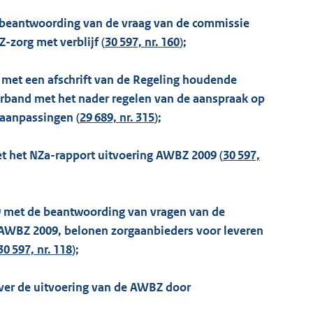
e beantwoording van de vraag van de commissie
-zorg met verblijf (
30 597, nr. 160
);
0 met een afschrift van de Regeling houdende
rband met het nader regelen van de aanspraak op
 aanpassingen (
29 689, nr. 315
);
met het NZa-rapport uitvoering AWBZ 2009 (
30 597,
09 met de beantwoording van vragen van de
AWBZ 2009, belonen zorgaanbieders voor leveren
30 597, nr. 118
);
 over de uitvoering van de AWBZ door