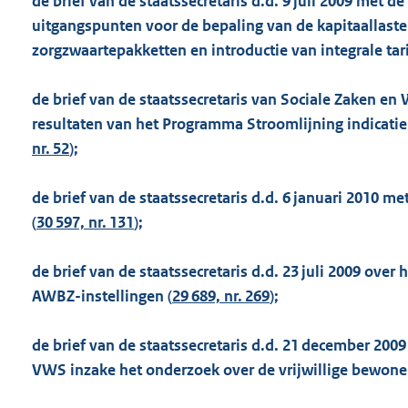
de brief van de staatssecretaris d.d. 9 juli 2009 met d
uitgangspunten voor de bepaling van de kapitaallaste
zorgzwaartepakketten en introductie van integrale tari
de brief van de staatssecretaris van Sociale Zaken e
resultaten van het Programma Stroomlijning indicatiep
nr. 52
);
de brief van de staatssecretaris d.d. 6 januari 2010 m
(
30 597, nr. 131
);
de brief van de staatssecretaris d.d. 23 juli 2009 over
AWBZ-instellingen (
29 689, nr. 269
);
de brief van de staatssecretaris d.d. 21 december 2
VWS inzake het onderzoek over de vrijwillige bewoner