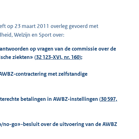
ft op 23 maart 2011 overleg gevoerd met
heid, Welzijn en Sport over:
de antwoorden op vragen van de commissie over de
sche ziekten» (
32 123-XVI, nr. 160
);
e AWBZ-contractering met zelfstandige
nterechte betalingen in AWBZ-instellingen (
30 597,
«go/no-go»-besluit over de uitvoering van de AWBZ