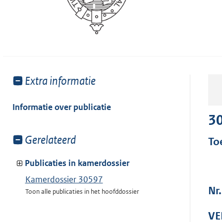
Toon
Extra informatie
meer
van:
Informatie over publicatie
3
Toon
Gerelateerd
To
meer
van:
Publicaties in kamerdossier
Kamerdossier 30597
Nr
Toon alle publicaties in het hoofddossier
VE