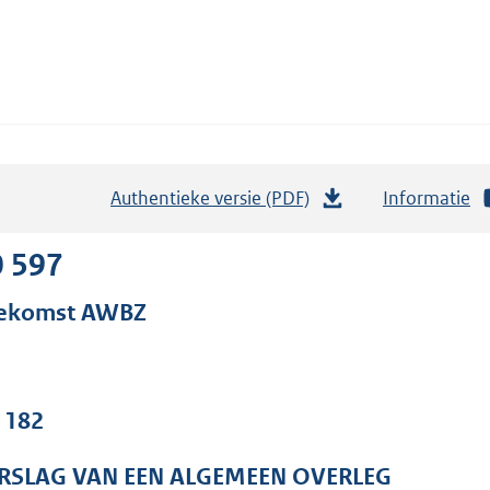
Authentieke versie (PDF)
b
Informatie
e
s
0 597
t
ekomst AWBZ
a
n
d
s
. 182
g
r
RSLAG VAN EEN ALGEMEEN OVERLEG