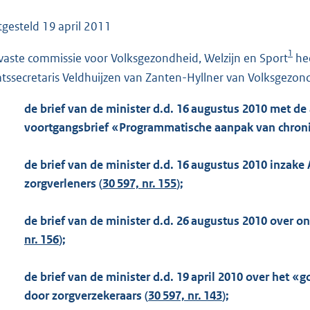
o
o
tgesteld
19 april 2011
t
1
vaste commissie voor Volksgezondheid, Welzijn en Sport
hee
t
e
atssecretaris Veldhuijzen van Zanten-Hyllner van Volksgezond
:
de brief van de minister d.d. 16 augustus 2010 met 
1
voortgangsbrief «Programmatische aanpak van chroni
4
6
de brief van de minister d.d. 16 augustus 2010 inzak
K
zorgverleners (
30 597, nr. 155
);
b
de brief van de minister d.d. 26 augustus 2010 over o
nr. 156
);
de brief van de minister d.d. 19 april 2010 over het 
door zorgverzekeraars (
30 597, nr. 143
);