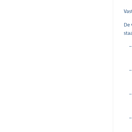
Vas
De 
sta
–
–
–
–