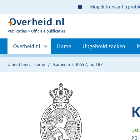
Ter
Mogelijk ervaart u prob
informatie:
U
Publicaties
Officiële publicaties
bent
Primaire
nu
Andere
Overheid.nl
Home
Uitgebreid zoeken
M
hier:
sites
navigatie
binnen
U bent hier:
Home
Kamerstuk 30597, nr. 182
K
Dat
20