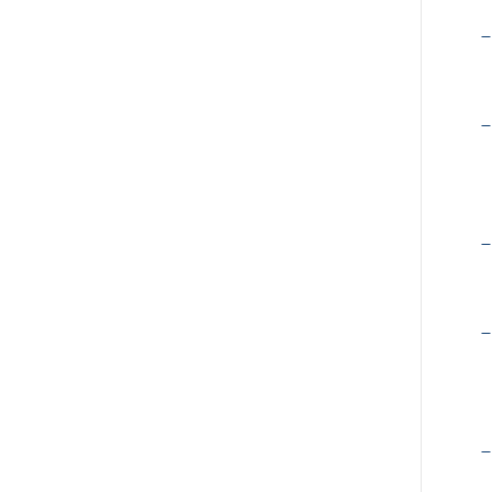
–
–
–
–
–