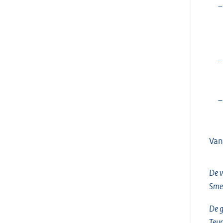
–
–
–
Van
De v
Sme
De g
Teun