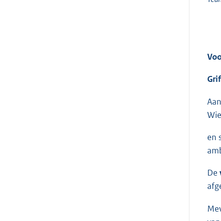
Voo
Gri
Aan
Wie
en 
amb
De
afg
Me