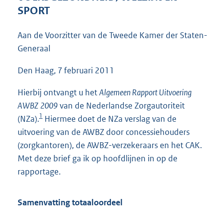
5
SPORT
1
K
Aan de Voorzitter van de Tweede Kamer der Staten-
b
Generaal
Den Haag, 7 februari 2011
Hierbij ontvangt u het
Algemeen Rapport Uitvoering
AWBZ 2009
van de Nederlandse Zorgautoriteit
1
(NZa).
Hiermee doet de NZa verslag van de
uitvoering van de AWBZ door concessiehouders
(zorgkantoren), de AWBZ-verzekeraars en het CAK.
Met deze brief ga ik op hoofdlijnen in op de
rapportage.
Samenvatting totaaloordeel