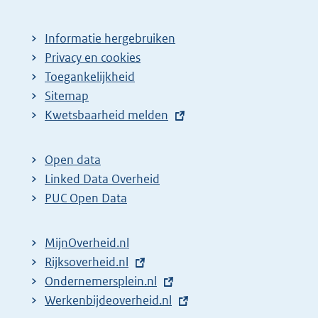
Informatie hergebruiken
Privacy en cookies
Toegankelijkheid
Sitemap
E
Kwetsbaarheid melden
x
t
Open data
e
Linked Data Overheid
r
PUC Open Data
n
e
MijnOverheid.nl
l
E
Rijksoverheid.nl
i
x
E
Ondernemersplein.nl
n
t
x
E
Werkenbijdeoverheid.nl
k