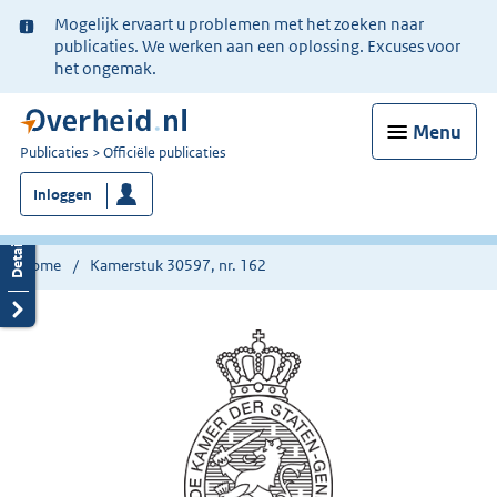
Ter
Mogelijk ervaart u problemen met het zoeken naar
informatie:
publicaties. We werken aan een oplossing. Excuses voor
het ongemak.
Menu
U
Publicaties
Officiële publicaties
bent
Inloggen
nu
hier:
Home
Kamerstuk 30597, nr. 162