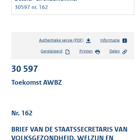
30597 nr. 162
Authentieke versie (PDF)
b
Informatie
e
Gerelateerd
Printen
Delen
s
t
30 597
a
n
d
Toekomst AWBZ
s
g
r
o
Nr. 162
o
t
t
BRIEF VAN DE STAATSSECRETARIS VAN
e
VOLKSGEZONDHEID, WELZIJN EN
: