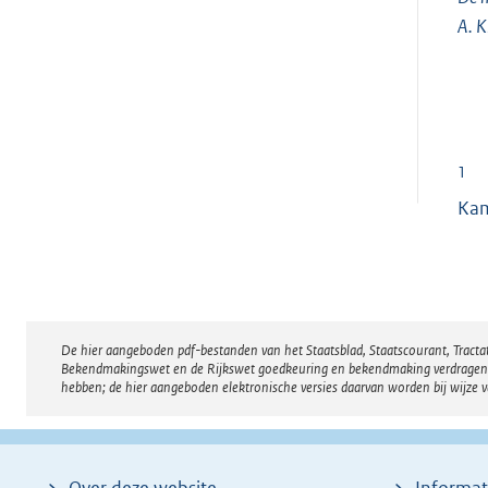
A. K
1
Kam
De hier aangeboden pdf-bestanden van het Staatsblad, Staatscourant, Tract
Disclaimer
Bekendmakingswet en de Rijkswet goedkeuring en bekendmaking verdragen voor
hebben; de hier aangeboden elektronische versies daarvan worden bij wijze 
Over deze website
Informat