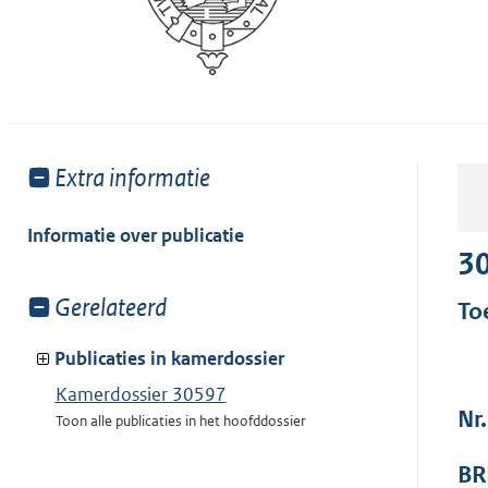
Toon
Extra informatie
meer
van:
Informatie over publicatie
3
Toon
Gerelateerd
To
meer
van:
Publicaties in kamerdossier
Kamerdossier 30597
Nr
Toon alle publicaties in het hoofddossier
BR