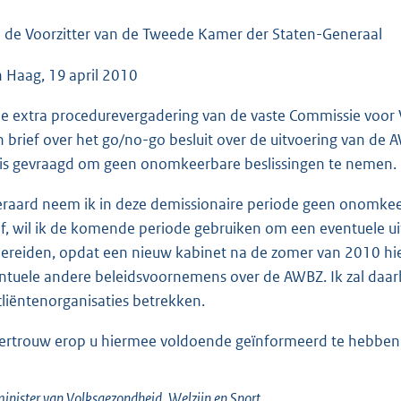
o
o
 de Voorzitter van de Tweede Kamer der Staten-Generaal
t
 Haag, 19 april 2010
t
e
de extra procedurevergadering van de vaste Commissie voor 
:
n brief over het go/no-go besluit over de uitvoering van de
3
 is gevraagd om geen onomkeerbare beslissingen te nemen.
9
K
eraard neem ik in deze demissionaire periode geen onomkeer
b
ef, wil ik de komende periode gebruiken om een eventuele u
bereiden, opdat een nieuw kabinet na de zomer van 2010 hie
ntuele andere beleidsvoornemens over de AWBZ. Ik zal daarb
cliëntenorganisaties betrekken.
vertrouw erop u hiermee voldoende geïnformeerd te hebben
inister van Volksgezondheid, Welzijn en Sport,