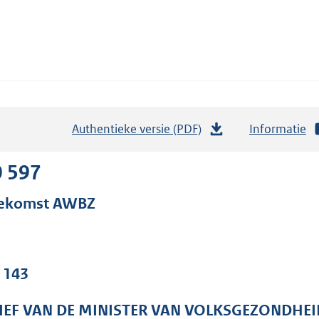
Authentieke versie (PDF)
b
Informatie
e
s
0 597
t
ekomst AWBZ
a
n
d
s
. 143
g
r
IEF VAN DE MINISTER VAN VOLKSGEZONDHEI