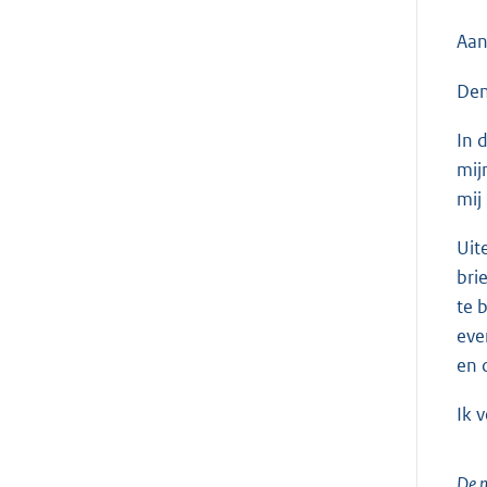
Aan
Den
In 
mij
mij
Uit
bri
te 
eve
en 
Ik 
De m