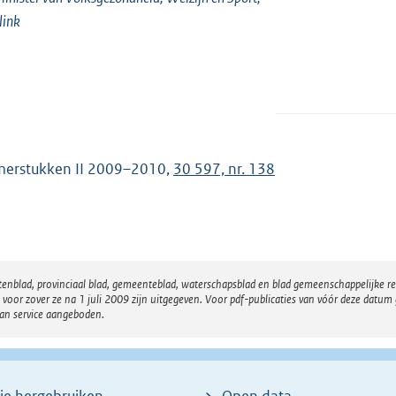
link
erstukken II 2009–2010,
30 597, nr. 138
atenblad, provinciaal blad, gemeenteblad, waterschapsblad en blad gemeenschappelijke 
 zover ze na 1 juli 2009 zijn uitgegeven. Voor pdf-publicaties van vóór deze datum g
van service aangeboden.
ie hergebruiken
Open data