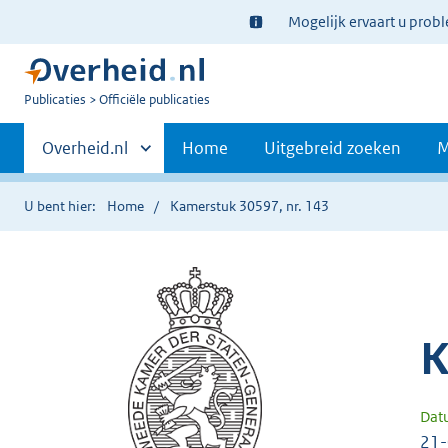
Ter
Mogelijk ervaart u prob
informatie:
U
Publicaties
Officiële publicaties
bent
Primaire
nu
Andere
Overheid.nl
Home
Uitgebreid zoeken
M
hier:
sites
navigatie
binnen
U bent hier:
Home
Kamerstuk 30597, nr. 143
K
Dat
21