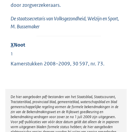
door zorgverzekeraars.
De staatssecretaris van Volksgezondheid, Welzijn en Sport,
M. Bussemaker
X
Noot
1
Kamerstukken 2008–2009, 30 597, nr. 73.
Disclaimer
De hier aangeboden pdf-bestanden van het Staatsblad, Staatscourant,
Tractatenblad, provinciaal blad, gemeenteblad, waterschapsblad en blad
gemeenschappelijke regeling vormen de formele bekendmakingen in de
zin van de Bekendmakingswet en de Rijkswet goedkeuring en
bekendmaking verdragen voor zover ze na 1 juli 2009 zijn uitgegeven.
Voor pdf-publicaties van vóór deze datum geldt dat alleen de in papieren
vorm uitgegeven bladen formele status hebben; de hier aangeboden
elektronische versies daarvan worden bij wijze van service aangeboden.