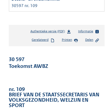
30597 nr. 109
Authentieke versie (PDF)
b
Informatie
e
Gerelateerd
Printen
Delen
s
t
a
n
30 597
d
Toekomst AWBZ
s
g
r
o
o
nr. 109
t
BRIEF VAN DE STAATSSECRETARIS VAN
t
VOLKSGEZONDHEID, WELZIJN EN
e
SPORT
: