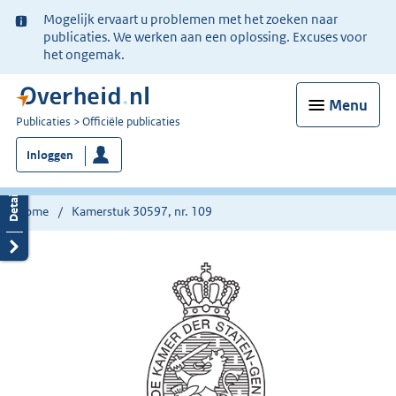
Ter
Mogelijk ervaart u problemen met het zoeken naar
informatie:
publicaties. We werken aan een oplossing. Excuses voor
het ongemak.
Menu
U
Publicaties
Officiële publicaties
bent
Inloggen
nu
hier:
Home
Kamerstuk 30597, nr. 109