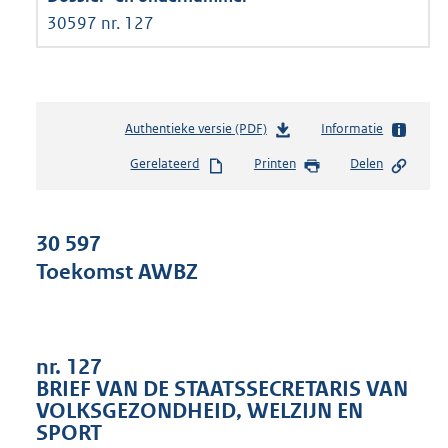
30597 nr. 127
Authentieke versie (PDF)
b
Informatie
e
Gerelateerd
Printen
Delen
s
t
a
n
30 597
d
Toekomst AWBZ
s
g
r
o
o
nr. 127
t
BRIEF VAN DE STAATSSECRETARIS VAN
t
VOLKSGEZONDHEID, WELZIJN EN
e
SPORT
: