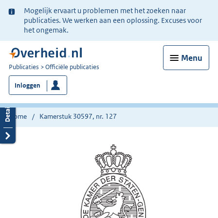
Ter
Mogelijk ervaart u problemen met het zoeken naar
informatie:
publicaties. We werken aan een oplossing. Excuses voor
het ongemak.
Menu
U
Publicaties
Officiële publicaties
bent
Inloggen
nu
hier:
Home
Kamerstuk 30597, nr. 127