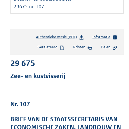
29675 nr. 107
Authentieke versie (PDF)
b
Informatie
e
Gerelateerd
Printen
Delen
s
t
29 675
a
n
d
Zee- en kustvisserij
s
g
r
o
Nr. 107
o
t
t
BRIEF VAN DE STAATSSECRETARIS VAN
e
ECONOMISCHE ZAKEN, LANDBOUW EN
: