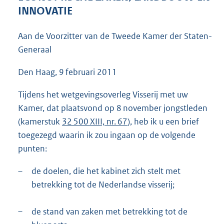
5
INNOVATIE
8
K
Aan de Voorzitter van de Tweede Kamer der Staten-
b
Generaal
Den Haag, 9 februari 2011
Tijdens het wetgevingsoverleg Visserij met uw
Kamer, dat plaatsvond op 8 november jongstleden
(kamerstuk
32 500 XIII, nr. 67
), heb ik u een brief
toegezegd waarin ik zou ingaan op de volgende
punten:
–
de doelen, die het kabinet zich stelt met
betrekking tot de Nederlandse visserij;
–
de stand van zaken met betrekking tot de