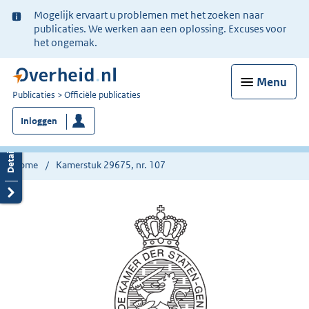
Ter
Mogelijk ervaart u problemen met het zoeken naar
informatie:
publicaties. We werken aan een oplossing. Excuses voor
het ongemak.
Menu
U
Publicaties
Officiële publicaties
bent
Inloggen
nu
hier:
Home
Kamerstuk 29675, nr. 107