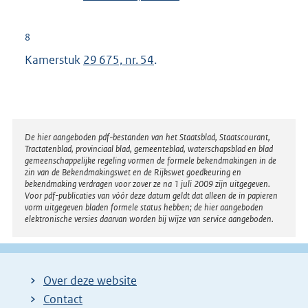
8
Kamerstuk
29 675, nr. 54
.
Disclaimer
De hier aangeboden pdf-bestanden van het Staatsblad, Staatscourant,
Tractatenblad, provinciaal blad, gemeenteblad, waterschapsblad en blad
gemeenschappelijke regeling vormen de formele bekendmakingen in de
zin van de Bekendmakingswet en de Rijkswet goedkeuring en
bekendmaking verdragen voor zover ze na 1 juli 2009 zijn uitgegeven.
Voor pdf-publicaties van vóór deze datum geldt dat alleen de in papieren
vorm uitgegeven bladen formele status hebben; de hier aangeboden
elektronische versies daarvan worden bij wijze van service aangeboden.
Over deze website
Contact