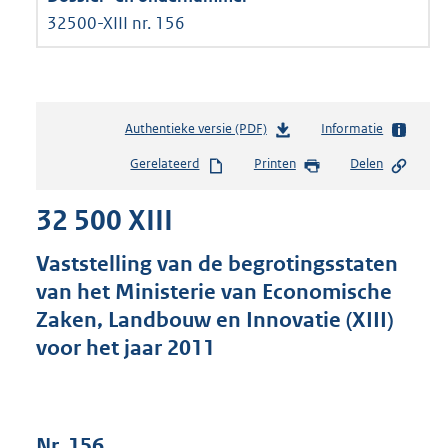
32500-XIII nr. 156
Authentieke versie (PDF)
b
Informatie
e
Gerelateerd
Printen
Delen
s
t
32 500 XIII
a
n
d
Vaststelling van de begrotingsstaten
s
van het Ministerie van Economische
g
Zaken, Landbouw en Innovatie (XIII)
r
o
voor het jaar 2011
o
t
t
e
Nr. 156
: