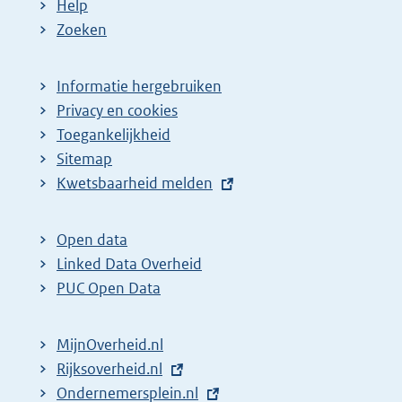
Help
Zoeken
Informatie hergebruiken
Privacy en cookies
Toegankelijkheid
Sitemap
E
Kwetsbaarheid melden
x
t
Open data
e
Linked Data Overheid
r
PUC Open Data
n
e
MijnOverheid.nl
l
E
Rijksoverheid.nl
i
x
E
Ondernemersplein.nl
n