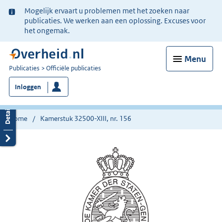
Ter
Mogelijk ervaart u problemen met het zoeken naar
informatie:
publicaties. We werken aan een oplossing. Excuses voor
het ongemak.
Menu
U
Publicaties
Officiële publicaties
bent
Inloggen
nu
hier:
Home
Kamerstuk 32500-XIII, nr. 156