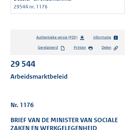
29544 nr. 1176
Authentieke versie (PDF)
b
Informatie
e
Gerelateerd
Printen
Delen
s
t
29 544
a
n
d
Arbeidsmarktbeleid
s
g
r
o
Nr. 1176
o
t
t
BRIEF VAN DE MINISTER VAN SOCIALE
e
ZAKEN EN WERKGELEGENHEID
: