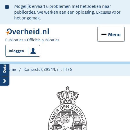
Ter
Mogelijk ervaart u problemen met het zoeken naar
informatie:
publicaties. We werken aan een oplossing. Excuses voor
het ongemak.
Menu
U
Publicaties
Officiële publicaties
bent
Inloggen
nu
hier:
Home
Kamerstuk 29544, nr. 1176