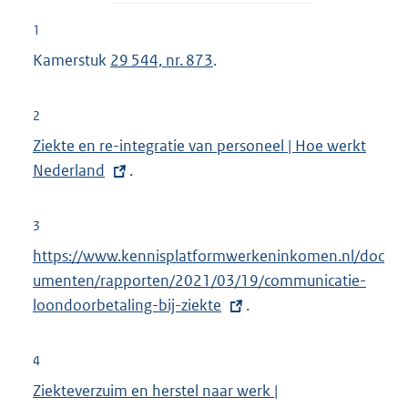
1
Kamerstuk
29 544, nr. 873
.
2
E
Ziekte en re-integratie van personeel | Hoe werkt
x
Nederland
.
t
e
3
r
E
https://www.kennisplatformwerkeninkomen.nl/doc
n
x
umenten/rapporten/2021/03/19/communicatie-
e
t
loondoorbetaling-bij-ziekte
.
l
e
i
r
4
n
n
E
Ziekteverzuim en herstel naar werk |
k
e