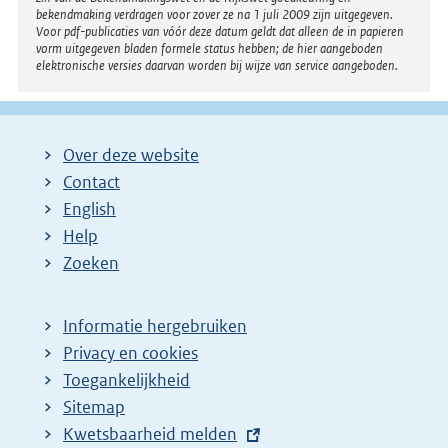
bekendmaking verdragen voor zover ze na 1 juli 2009 zijn uitgegeven.
i
Voor pdf-publicaties van vóór deze datum geldt dat alleen de in papieren
n
vorm uitgegeven bladen formele status hebben; de hier aangeboden
elektronische versies daarvan worden bij wijze van service aangeboden.
k
:
Over deze website
Contact
English
Help
Zoeken
Informatie hergebruiken
Privacy en cookies
Toegankelijkheid
Sitemap
E
Kwetsbaarheid melden