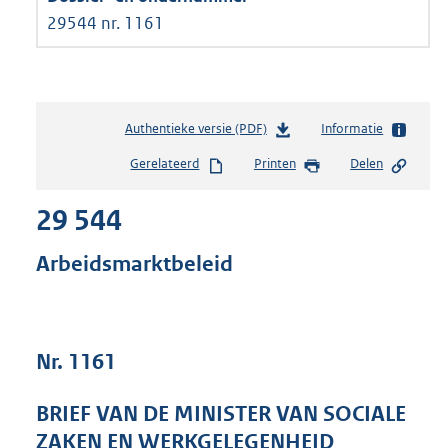
29544 nr. 1161
Authentieke versie (PDF)
b
Informatie
e
Gerelateerd
Printen
Delen
s
t
29 544
a
n
d
Arbeidsmarktbeleid
s
g
r
o
Nr. 1161
o
t
t
BRIEF VAN DE MINISTER VAN SOCIALE
e
ZAKEN EN WERKGELEGENHEID
: