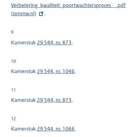
:
E
Verbetering_kwaliteit_poortwachtersproces__.pdf
x
(zonmw.nl)
.
t
e
9
r
Kamerstuk
29 544, nr. 873
.
n
e
10
l
Kamerstuk
29 544, nr. 1046
.
i
n
k
11
:
Kamerstuk
29 544, nr. 873
.
12
Kamerstuk
29 544, nr. 1066
.