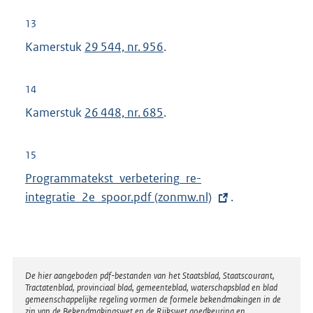
13
Kamerstuk
29 544, nr. 956
.
14
Kamerstuk
26 448, nr. 685
.
15
E
Programmatekst_verbetering_re-
x
integratie_2e_spoor.pdf (zonmw.nl)
.
t
e
r
n
Disclaimer
De hier aangeboden pdf-bestanden van het Staatsblad, Staatscourant,
Tractatenblad, provinciaal blad, gemeenteblad, waterschapsblad en blad
e
gemeenschappelijke regeling vormen de formele bekendmakingen in de
l
zin van de Bekendmakingswet en de Rijkswet goedkeuring en