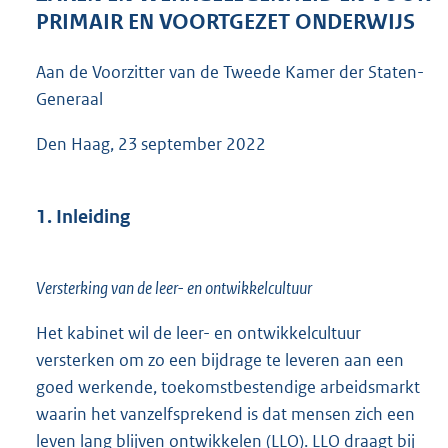
1
PRIMAIR EN VOORTGEZET ONDERWIJS
9
2
Aan de Voorzitter van de Tweede Kamer der Staten-
K
Generaal
b
Den Haag, 23 september 2022
1. Inleiding
Versterking van de leer- en ontwikkelcultuur
Het kabinet wil de leer- en ontwikkelcultuur
versterken om zo een bijdrage te leveren aan een
goed werkende, toekomstbestendige arbeidsmarkt
waarin het vanzelfsprekend is dat mensen zich een
leven lang blijven ontwikkelen (LLO). LLO draagt bij