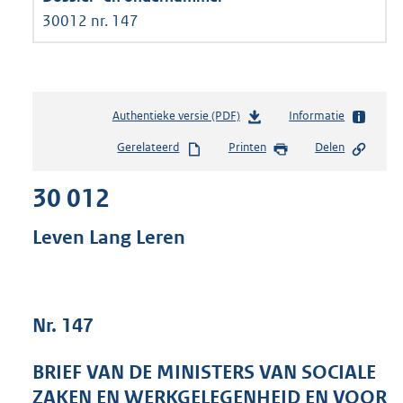
30012 nr. 147
Authentieke versie (PDF)
b
Informatie
e
Gerelateerd
Printen
Delen
s
t
30 012
a
n
d
Leven Lang Leren
s
g
r
o
Nr. 147
o
t
t
BRIEF VAN DE MINISTERS VAN SOCIALE
e
ZAKEN EN WERKGELEGENHEID EN VOOR
: