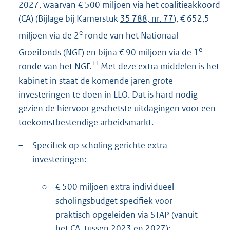
2027, waarvan € 500 miljoen via het coalitieakkoord
(CA) (Bijlage bij Kamerstuk
35 788, nr. 77
), € 652,5
e
miljoen via de 2
ronde van het Nationaal
e
Groeifonds (NGF) en bijna € 90 miljoen via de 1
11
ronde van het NGF.
Met deze extra middelen is het
kabinet in staat de komende jaren grote
investeringen te doen in LLO. Dat is hard nodig
gezien de hiervoor geschetste uitdagingen voor een
toekomstbestendige arbeidsmarkt.
–
Specifiek op scholing gerichte extra
investeringen:
○
€ 500 miljoen extra individueel
scholingsbudget specifiek voor
praktisch opgeleiden via STAP (vanuit
het CA, tussen 2023 en 2027);