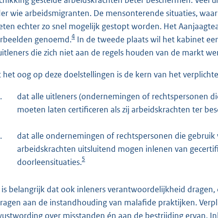
er wie arbeidsmigranten. De mensonterende situaties, waarin
ten echter zo snel mogelijk gestopt worden. Het Aanjaagteam 
4
rbeelden genoemd.
In de tweede plaats wil het kabinet een
uitleners die zich niet aan de regels houden van de markt we
 het oog op deze doelstellingen is de kern van het verplichte c
.
dat alle uitleners (ondernemingen of rechtspersonen die
moeten laten certificeren als zij arbeidskrachten ter bes
.
dat alle ondernemingen of rechtspersonen die gebruik 
arbeidskrachten uitsluitend mogen inlenen van gecertifi
5
doorleensituaties.
 is belangrijk dat ook inleners verantwoordelijkheid dragen,
dragen aan de instandhouding van malafide praktijken. Verpl
ustwording over misstanden én aan de bestrijding ervan. I