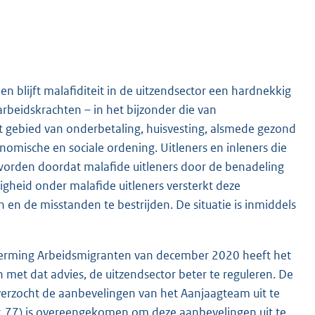
n blijft malafiditeit in de uitzendsector een hardnekkig
rbeidskrachten – in het bijzonder die van
 gebied van onderbetaling, huisvesting, alsmede gezond
nomische en sociale ordening. Uitleners en inleners die
 worden doordat malafide uitleners door de benadeling
igheid onder malafide uitleners versterkt deze
en de misstanden te bestrijden. De situatie is inmiddels
cherming Arbeidsmigranten van december 2020 heeft het
n met dat advies, de uitzendsector beter te reguleren. De
erzocht de aanbevelingen van het Aanjaagteam uit te
. 77
) is overeengekomen om deze aanbevelingen uit te