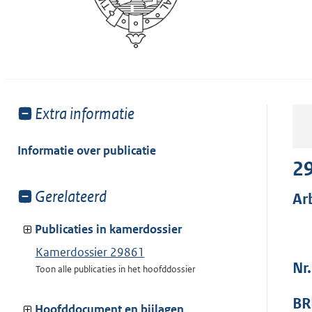
Toon
Extra informatie
meer
van:
Informatie over publicatie
2
Toon
Gerelateerd
Ar
meer
van:
Publicaties in kamerdossier
Kamerdossier 29861
Nr.
Toon alle publicaties in het hoofddossier
BR
Hoofddocument en bijlagen