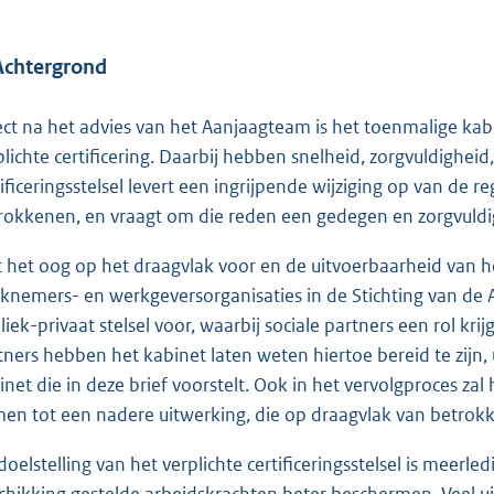
Achtergrond
ect na het advies van het Aanjaagteam is het toenmalige kabi
plichte certificering. Daarbij hebben snelheid, zorgvuldighei
tificeringsstelsel levert een ingrijpende wijziging op van de r
rokkenen, en vraagt om die reden een gedegen en zorgvuldi
 het oog op het draagvlak voor en de uitvoerbaarheid van h
knemers- en werkgeversorganisaties in de Stichting van de 
liek-privaat stelsel voor, waarbij sociale partners een rol kri
tners hebben het kabinet laten weten hiertoe bereid te zijn, 
inet die in deze brief voorstelt. Ook in het vervolgproces z
en tot een nadere uitwerking, die op draagvlak van betrokk
oelstelling van het verplichte certificeringsstelsel is meerledi
chikking gestelde arbeidskrachten beter beschermen. Veel u