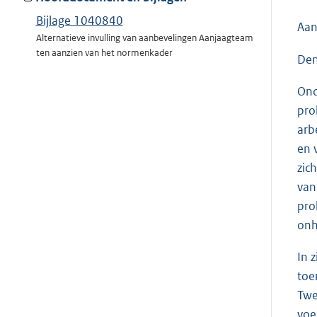
Bijlage 1040840
Aan
Alternatieve invulling van aanbevelingen Aanjaagteam
ten aanzien van het normenkader
Den
Ond
pro
arb
en 
zic
van
pro
onh
In 
toe
Twe
voe