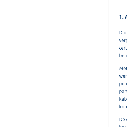
1. 
Dir
ver
cer
bet
Met
wer
pub
par
kab
kom
De d
bes