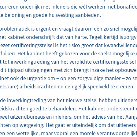
curreren oneerlijk met inleners die wél werken met bonafid
ste beloning en goede huisvesting aanbieden.
problematiek is urgent en vraagt daarom een zo snel mogel
het kabinet onderschrijft dat van harte. Tegelijkertijd is zo
ezet certificeringsstelsel is het risico groot dat kwaadwill
duiken. Het kabinet heeft gekozen voor de snelst mogelijke
dt tot inwerkingtreding van het verplichte certificeringsstelse
 dit tijdpad uitdagingen met zich brengt inzake het opbouwen 
inet ook de urgentie om – op een zorgvuldige manier – zo sne
etsbare) arbeidskrachten en een gelijk speelveld te creëren.
 de inwerkingtreding van het nieuwe stelsel hebben uitlener
eidskrachten goed te behandelen. Het kabinet ondersteun
ewel uitzendbureaus en inleners, om het advies van het Aanj
hten op wetgeving. Het gaat er uiteindelijk om dat uitleners
een een wettelijke, maar vooral een morele verantwoordeli