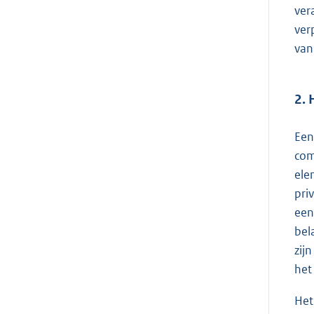
ver
ver
van
2. 
Een
com
ele
pri
een
bel
zij
het
Het