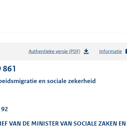
Authentieke versie (PDF)
b
Informatie
e
s
9 861
t
beidsmigratie en sociale zekerheid
a
n
d
s
 92
g
r
IEF VAN DE MINISTER VAN SOCIALE ZAKEN E