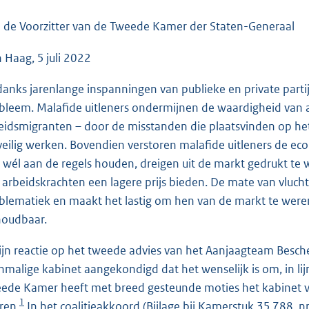
o
o
 de Voorzitter van de Tweede Kamer der Staten-Generaal
t
 Haag, 5 juli 2022
t
e
anks jarenlange inspanningen van publieke en private partije
:
bleem. Malafide uitleners ondermijnen de waardigheid van a
8
eidsmigranten – door de misstanden die plaatsvinden op het
0
veilig werken. Bovendien verstoren malafide uitleners de eco
K
h wél aan de regels houden, dreigen uit de markt gedrukt te
b
 arbeidskrachten een lagere prijs bieden. De mate van vlucht
blematiek en maakt het lastig om hen van de markt te weren 
oudbaar.
zijn reactie op het tweede advies van het Aanjaagteam Bes
nmalige kabinet aangekondigd dat het wenselijk is om, in lij
ede Kamer heeft met breed gesteunde moties het kabinet v
1
ren.
In het coalitieakkoord (Bijlage bij Kamerstuk
35 788, nr