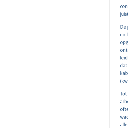
con
jui
De 
en 
opg
ont
lei
dat
kab
(kw
Tot
arb
oft
wac
all