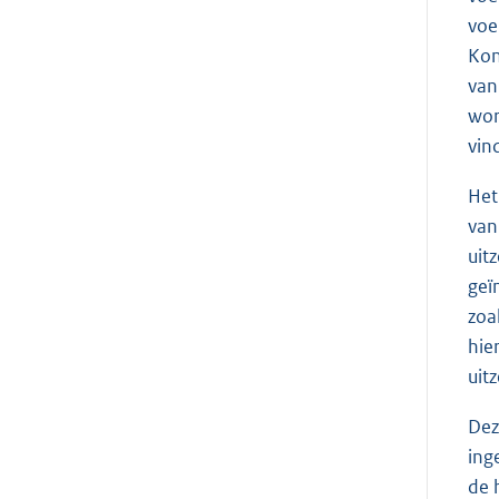
voe
Kon
van
wor
vin
Het
van
uit
geï
zoa
hie
uit
Dez
ing
de 