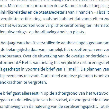
ren. Met deze brief informeer ik uw Kamer, zoals is toege
inkrijksrelaties en de Staatssecretaris van Financiën – Fiscali
 verplichte certificering, zoals het kabinet dat voorstelt en
dt het wetsvoorstel voor verplichte certificering ter internet
den uitvoerings- en handhavingstoetsen plaats.
 Aanjaagteam heeft verschillende aanbevelingen gedaan om 
 de belangrijkste daarvan, namelijk het opzetten van een verp
zendbureaus. Over de uitwerking van de overige onderdelen v
2
nformeerd.
Het is van belang het verplichte certificeringsst
ls geschetst in voormelde brief van 11 mei jl. De plannen va
rbij eveneens relevant. Onderdeel van deze plannen is het
zendkrachten te vergroten.
e brief gaat allereerst in op de achtergrond van het wetsvo
egaan op de reikwijdte van het stelsel, de voorgestelde uit
handhaving van de naleving van de certificeringsplicht. Tot s