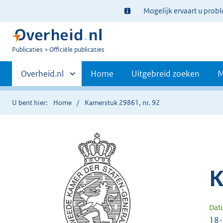
Ter
Mogelijk ervaart u prob
informatie:
U
Publicaties
Officiële publicaties
bent
Primaire
nu
Andere
Overheid.nl
Home
Uitgebreid zoeken
M
hier:
sites
navigatie
binnen
U bent hier:
Home
Kamerstuk 29861, nr. 92
K
Dat
18-