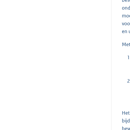
ond
moe
voo
en 
Met
1
2
Het
bij
bew