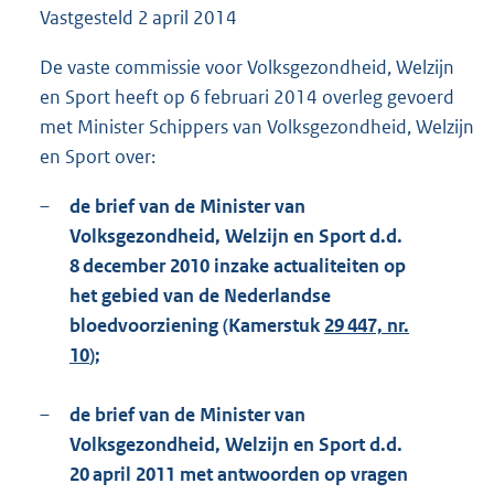
Vastgesteld
2 april 2014
1
1
4
De vaste commissie voor Volksgezondheid, Welzijn
K
en Sport heeft op 6 februari 2014 overleg gevoerd
b
met Minister Schippers van Volksgezondheid, Welzijn
en Sport over:
–
de brief van de Minister van
Volksgezondheid, Welzijn en Sport d.d.
8 december 2010 inzake actualiteiten op
het gebied van de Nederlandse
bloedvoorziening (Kamerstuk
29 447, nr.
10
);
–
de brief van de Minister van
Volksgezondheid, Welzijn en Sport d.d.
20 april 2011 met antwoorden op vragen