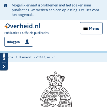
Ter
Mogelijk ervaart u problemen met het zoeken naar
informatie:
publicaties. We werken aan een oplossing. Excuses voor
het ongemak.
Menu
U
Publicaties
Officiële publicaties
bent
Inloggen
nu
hier:
Home
Kamerstuk 29447, nr. 26