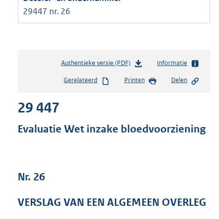
29447 nr. 26
Authentieke versie (PDF)
b
Informatie
e
Gerelateerd
Printen
Delen
s
t
29 447
a
n
d
Evaluatie Wet inzake bloedvoorziening
s
g
r
o
Nr. 26
o
t
t
VERSLAG VAN EEN ALGEMEEN OVERLEG
e
: