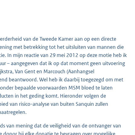
rderheid van de Tweede Kamer aan op een directe
ening met betrekking tot het uitsluiten van mannen die
 In mijn reactie van 29 mei 2012 op deze motie heb ik
uur – aangegeven dat ik op dat moment geen uitvoering
jkstra, Van Gent en Marcouch (Aanhangsel
uidend beantwoord. Wel heb ik daarbij toegezegd om met
 onder bepaalde voorwaarden MSM bloed te laten
ducten in het geding komt. Hieronder volgen de
ied van risico-analyse van buiten Sanquin zullen
maatregelen.
eds van mening dat de veiligheid van de ontvanger van
 donor bij elke donatie te bevragen over mogelijke