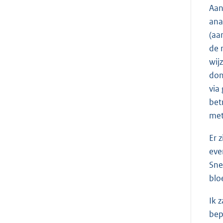
Aan
ana
(aa
de 
wij
don
via
bet
met
Er 
eve
Sne
blo
Ik 
bep