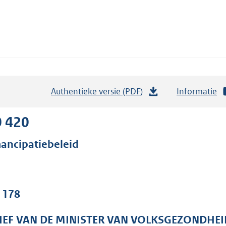
Authentieke versie (PDF)
b
Informatie
e
s
0 420
t
ancipatiebeleid
a
n
d
s
. 178
g
r
IEF VAN DE MINISTER VAN VOLKSGEZONDHEI