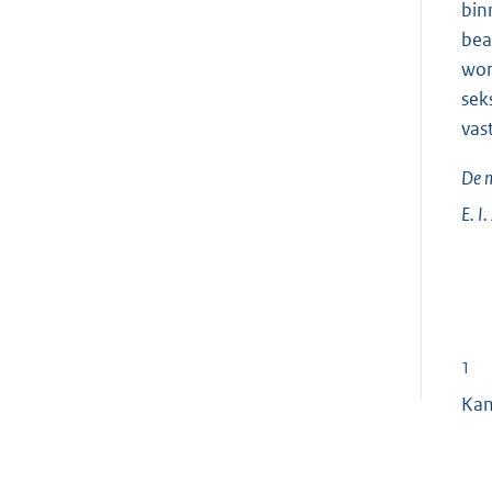
bin
bea
wor
sek
vas
De m
E. I.
1
Kam