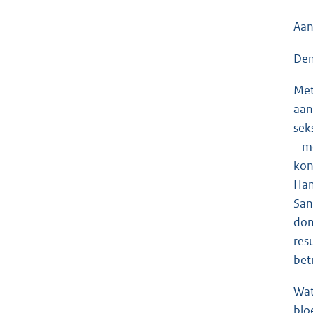
Aan
Den
Met
aan
sek
– m
kon
Han
San
don
res
bet
Wat
blo