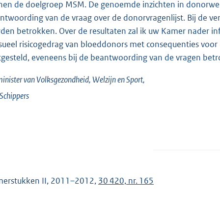
nen de doelgroep MSM. De genoemde inzichten in donorwens 
ntwoording van de vraag over de donorvragenlijst. Bij de v
den betrokken. Over de resultaten zal ik uw Kamer nader in
sueel risicogedrag van bloeddonors met consequenties voor d
tgesteld, eveneens bij de beantwoording van de vragen bet
inister van Volksgezondheid, Welzijn en Sport,
Schippers
erstukken II, 2011–2012,
30 420, nr. 165