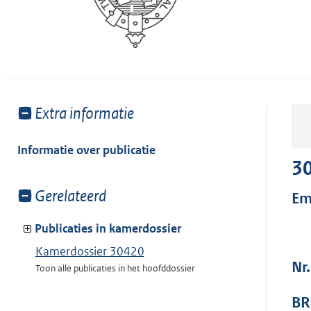
Toon
Extra informatie
meer
van:
Informatie over publicatie
3
Toon
Gerelateerd
Em
meer
van:
Publicaties in kamerdossier
Kamerdossier 30420
Nr
Toon alle publicaties in het hoofddossier
BR