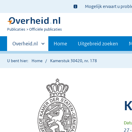
Ter
Mogelijk ervaart u prob
informatie:
U
Publicaties
Officiële publicaties
bent
Primaire
nu
Andere
Overheid.nl
Home
Uitgebreid zoeken
M
hier:
sites
navigatie
binnen
U bent hier:
Home
Kamerstuk 30420, nr. 178
K
Dat
27