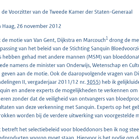
o
o
 de Voorzitter van de Tweede Kamer der Staten-Generaal
t
 Haag, 26 november 2012
t
e
1
 de motie van Van Gent, Dijkstra en Marcouch
drong de mee
:
passing van het beleid van de Stichting Sanquin Bloedvoorzi
4
s hebben gehad met andere mannen (MSM) van bloeddonatie.
2
ede namens de minister van Onderwijs, Wetenschap en Cult
K
 geven aan de motie. Ook de daaropvolgende vragen van Di
b
delingen II, vergaderjaar 2011/12 nr.
3055
) heb ik gelijkl
quin en andere experts de mogelijkheden te verkennen om
eren zonder dat de veiligheid van ontvangers van bloedpro
ultaten van deze verkenning met Sanquin. Experts op het geb
rokken worden bij de verdere uitwerking van voorgestelde 
 betreft het selectiebeleid voor bloeddonors ben ik nog ste
edproducten voorop moet staan. Hiervoor is het nodig om de