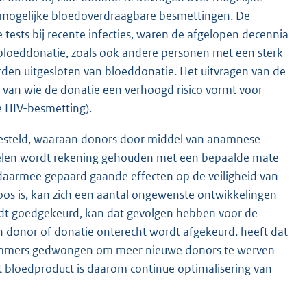
op mogelijke bloedoverdraagbare besmettingen. De
sts bij recente infecties, waren de afgelopen decennia
bloeddonatie, zoals ook andere personen met een sterk
den uitgesloten van bloeddonatie. Het uitvragen van de
rs van wie de donatie een verhoogd risico vormt voor
e HIV-besmetting).
pgesteld, waaraan donors door middel van anamnese
rofielen wordt rekening gehouden met een bepaalde mate
aarmee gepaard gaande effecten op de veiligheid van
loos is, kan zich een aantal ongewenste ontwikkelingen
rdt goedgekeurd, kan dat gevolgen hebben voor de
n donor of donatie onterecht wordt afgekeurd, heeft dat
e immers gedwongen om meer nieuwe donors te werven
et bloedproduct is daarom continue optimalisering van