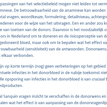
passingen van het selectiebeleid mogen niet leiden tot vermi
mnese. De betrouwbaarheid van de anamnese kan worden beï
ntal vragen, woordkeuze, formulering, detailniveau, achtergr
redenen voor de wijze van het uitvragen. Een en ander zou ku
ze van toetsen van de donors. Daarvoor is het noodzakelijk 
ors in Nederland om te doneren en de risicoperceptie van de
 gedoneerd bloed, maar ook om te bepalen wat het effect van
rouwbaarheid (sensitiviteit) van de antwoorden. Donorwens, 
 elkaar verbonden.
zijn op korte termijn (nog) geen verbeteringen op het gebie
ntuele infecties in het donorbloed in de nabije toekomst ni
lle opsporing van infecties in het donorbloed is van cruciaa
edproducten.
zal Sanquin vragen inzicht te verschaffen in de donorwens e
alen wat het effect is van aanpassing van de donorvragenl