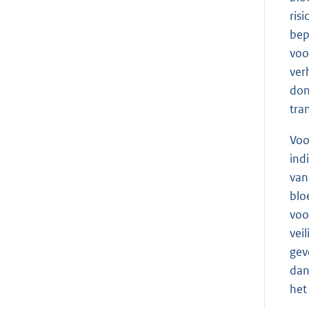
ris
bep
voo
ver
don
tra
Voo
ind
van
blo
voo
vei
gev
dan
het