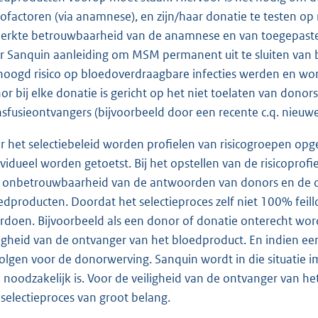
icofactoren (via anamnese), en zijn/haar donatie te testen 
erkte betrouwbaarheid van de anamnese en van toegepaste te
r Sanquin aanleiding om MSM permanent uit te sluiten van 
hoogd risico op bloedoverdraagbare infecties werden en wor
or bij elke donatie is gericht op het niet toelaten van dono
nsfusieontvangers (bijvoorbeeld door een recente c.q. nieuw
r het selectiebeleid worden profielen van risicogroepen o
ividueel worden getoetst. Bij het opstellen van de risicop
 onbetrouwbaarheid van de antwoorden van donors en de d
edproducten. Doordat het selectieproces zelf niet 100% feil
rdoen. Bijvoorbeeld als een donor of donatie onterecht wo
ligheid van de ontvanger van het bloedproduct. En indien ee
olgen voor de donorwerving. Sanquin wordt in die situati
 noodzakelijk is. Voor de veiligheid van de ontvanger van h
 selectieproces van groot belang.