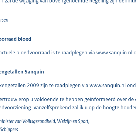
1 zal de wijziging van bovengenoemde Regeling zijn definitie
rsen
oorraad bloed
actuele bloedvoorraad is te raadplegen via www.sanquin.nl 
engetallen Sanquin
kengetallen 2009 zijn te raadplegen via www.sanquin.nl ond
vertrouw erop u voldoende te hebben geïnformeerd over de
edvoorziening. Vanzelfsprekend zal ik u op de hoogte houde
inister van Volksgezondheid, Welzijn en Sport,
. Schippers