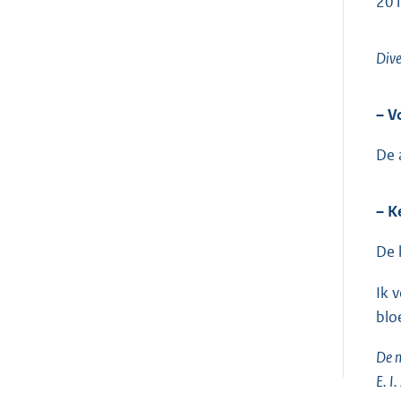
201
Dive
– V
De 
– K
De 
Ik 
blo
De m
E. I