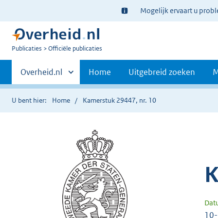
Ter
Mogelijk ervaart u prob
informatie:
U
Publicaties
Officiële publicaties
bent
Primaire
nu
Andere
Overheid.nl
Home
Uitgebreid zoeken
M
hier:
sites
navigatie
binnen
U bent hier:
Home
Kamerstuk 29447, nr. 10
K
Dat
10