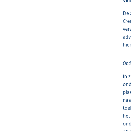
Var
De 
Cre
ver
adv
hie
Onde
In 
ond
pla
naa
toe
het
ond