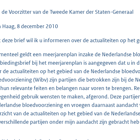
o
o
 de Voorzitter van de Tweede Kamer der Staten-Generaal
t
 Haag, 8 december 2010
t
e
 deze brief wil ik u informeren over de actualiteiten op het
:
4
enteel geldt een meerjarenplan inzake de Nederlandse blo
7
biedingsbrief bij het meerjarenplan is aangegeven dat u in d
K
r de actualiteiten op het gebied van de Nederlandse bloedv
b
edvoorziening (Wibv) zijn partijen die betrokken zijn bij de
hun relevante feiten en belangen naar voren te brengen. Rec
egenheid gebruik wensten te maken, afgerond. Deze partijen
erlandse bloedvoorziening en vroegen daarnaast aandacht vo
rzicht van de actualiteiten op het gebied van de Nederlandse
verschillende partijen onder mijn aandacht zijn gebracht 