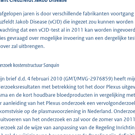
iant Creuzfeldt Jakob Disease
afgelopen jaren is door verschillende fabrikanten voortgang 
uzfeldt Jakob Disease (vCJD) die ingezet zou kunnen worden b
wachting dat een vCJD-test al in 2011 kan worden ingevoer
ies gevraagd over mogelijke invoering van een dergelijke te
rover zal uitbrengen.
rzoek kostenstructuur Sanquin
zijn brief d.d. 4 februari 2010 (GMT/MVG-2976859) heeft mi
erzoeksresultaten met betrekking tot het door Plexus uitge
sma en de kort houdbare bloedproducten in vergelijking me
r aanleiding van het Plexus onderzoek een vervolgonderzoek
komstvisie op de plasmavoorziening in Nederland. Onderzo
 uitvoeren van het onderzoek en zal voor de zomer van 2011
erzoek zal de wijze van aanpassing van de Regeling Inrichting