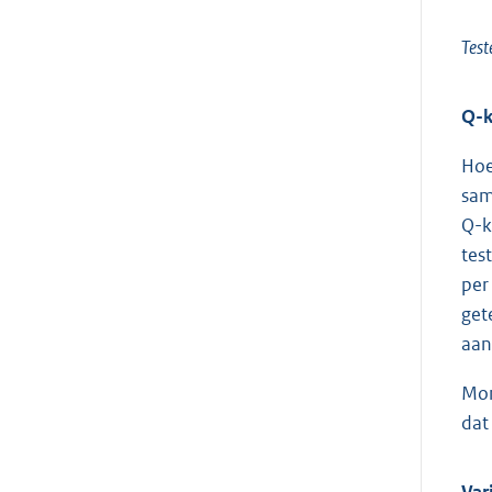
Test
Q-k
Hoe
sam
Q-k
tes
per
get
aan
Mom
dat