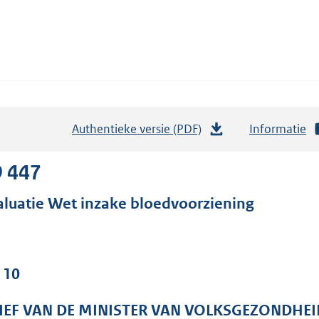
Authentieke versie (PDF)
b
Informatie
e
s
9 447
t
aluatie Wet inzake bloedvoorziening
a
n
d
s
 10
g
r
IEF VAN DE MINISTER VAN VOLKSGEZONDHEI