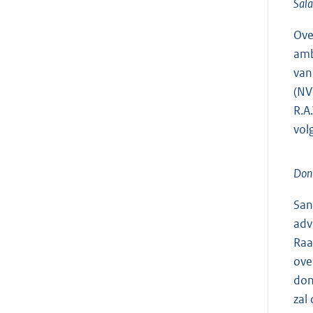
Sala
Ove
amb
van
(NV
R.A
vol
Don
San
adv
Raa
ove
don
zal