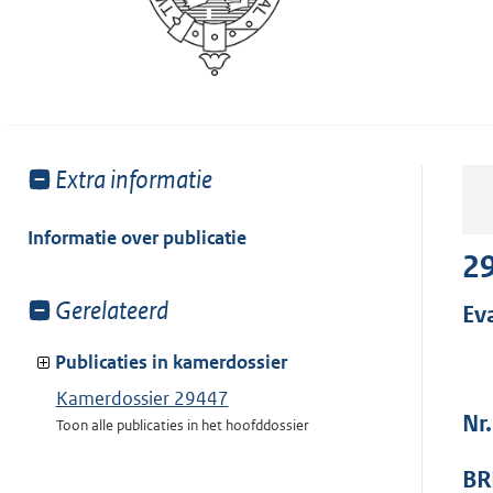
Toon
Extra informatie
meer
van:
Informatie over publicatie
2
Toon
Gerelateerd
Ev
meer
van:
Publicaties in kamerdossier
Kamerdossier 29447
Nr.
Toon alle publicaties in het hoofddossier
BR