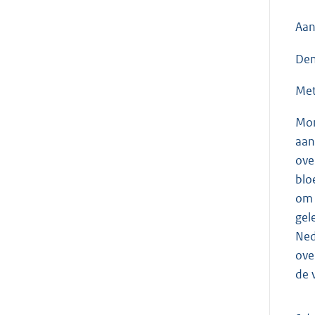
Aan
Den
Met
Mom
aan
ove
blo
om 
gel
Ned
ove
de 