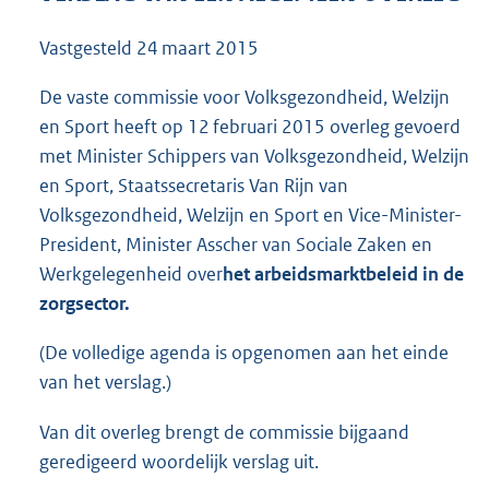
1
4
Vastgesteld
24 maart 2015
2
K
De vaste commissie voor Volksgezondheid, Welzijn
b
en Sport heeft op 12 februari 2015 overleg gevoerd
met Minister Schippers van Volksgezondheid, Welzijn
en Sport, Staatssecretaris Van Rijn van
Volksgezondheid, Welzijn en Sport en Vice-Minister-
President, Minister Asscher van Sociale Zaken en
Werkgelegenheid over
het arbeidsmarktbeleid in de
zorgsector.
(De volledige agenda is opgenomen aan het einde
van het verslag.)
Van dit overleg brengt de commissie bijgaand
geredigeerd woordelijk verslag uit.