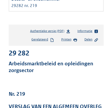
29282 nr. 219
Authentieke versie (PDF)
b
Informatie
e
Gerelateerd
Printen
Delen
s
t
29 282
a
n
d
Arbeidsmarktbeleid en opleidingen
s
zorgsector
g
r
o
o
t
Nr. 219
t
e
VERSLAG VAN EEN ALGEMEEN OVERLEG
: