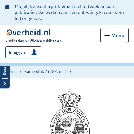
Ter
Mogelijk ervaart u problemen met het zoeken naar
informatie:
publicaties. We werken aan een oplossing. Excuses voor
het ongemak.
Menu
U
Publicaties
Officiële publicaties
bent
Inloggen
nu
hier:
Home
Kamerstuk 29282, nr. 219