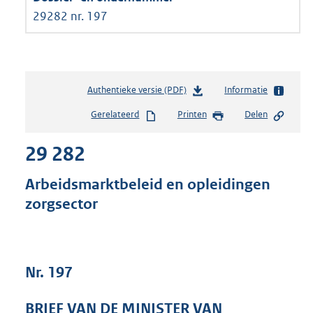
29282 nr. 197
Authentieke versie (PDF)
b
Informatie
e
Gerelateerd
Printen
Delen
s
t
29 282
a
n
d
Arbeidsmarktbeleid en opleidingen
s
zorgsector
g
r
o
o
t
Nr. 197
t
e
BRIEF VAN DE MINISTER VAN
: