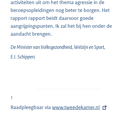
activiteiten uit om het thema agressie in de
beroepsopleidingen nog beter te borgen. Het
rapport rapport beidt daarvoor goede
aangrijpingspunten. Ik zal het bij hen onder de
aandacht brengen.
De Minister van Volksgezondheid, Welzijn en Sport,
E.I.
Schippers
1
Raadpleegbaar via
E
www.tweedekamer.nl
x
t
e