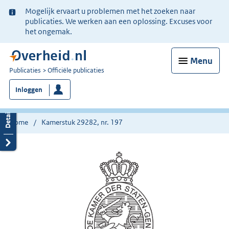
Ter
Mogelijk ervaart u problemen met het zoeken naar
informatie:
publicaties. We werken aan een oplossing. Excuses voor
het ongemak.
Menu
U
Publicaties
Officiële publicaties
bent
Inloggen
nu
hier:
Home
Kamerstuk 29282, nr. 197