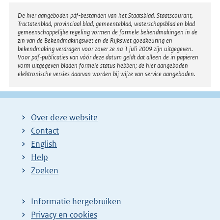
r
Disclaimer
De hier aangeboden pdf-bestanden van het Staatsblad, Staatscourant,
Tractatenblad, provinciaal blad, gemeenteblad, waterschapsblad en blad
n
gemeenschappelijke regeling vormen de formele bekendmakingen in de
e
zin van de Bekendmakingswet en de Rijkswet goedkeuring en
bekendmaking verdragen voor zover ze na 1 juli 2009 zijn uitgegeven.
l
Voor pdf-publicaties van vóór deze datum geldt dat alleen de in papieren
i
vorm uitgegeven bladen formele status hebben; de hier aangeboden
elektronische versies daarvan worden bij wijze van service aangeboden.
n
k
:
Over deze website
Contact
English
Help
Zoeken
Informatie hergebruiken
Privacy en cookies