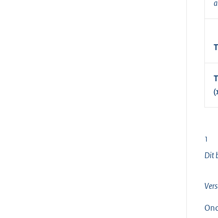
a
T
T
(
1
Dit 
Vers
Ond