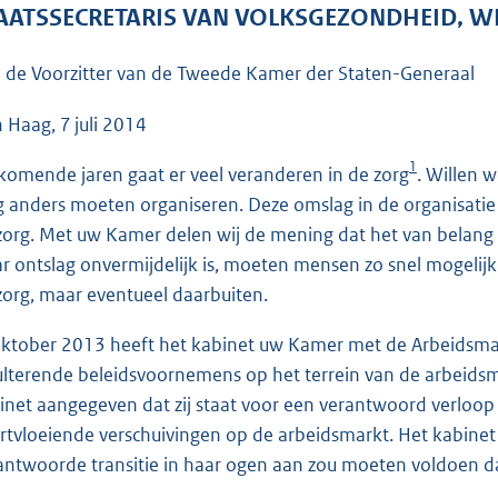
o
AATSSECRETARIS VAN VOLKSGEZONDHEID, WE
o
t
 de Voorzitter van de Tweede Kamer der Staten-Generaal
t
e
 Haag, 7 juli 2014
:
1
komende jaren gaat er veel veranderen in de zorg
. Willen 
8
g anders moeten organiseren. Deze omslag in de organisatie 
6
zorg. Met uw Kamer delen wij de mening dat het van belang
K
r ontslag onvermijdelijk is, moeten mensen zo snel mogelij
b
zorg, maar eventueel daarbuiten.
oktober 2013 heeft het kabinet uw Kamer met de Arbeidsmar
ulterende beleidsvoornemens op het terrein van de arbeidsm
inet aangegeven dat zij staat voor een verantwoord verloop
rtvloeiende verschuivingen op de arbeidsmarkt. Het kabine
antwoorde transitie in haar ogen aan zou moeten voldoen da