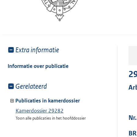
Toon
Extra informatie
meer
van:
Informatie over publicatie
2
Toon
Gerelateerd
Ar
meer
van:
Publicaties in kamerdossier
Kamerdossier 29282
Nr
Toon alle publicaties in het hoofddossier
BR