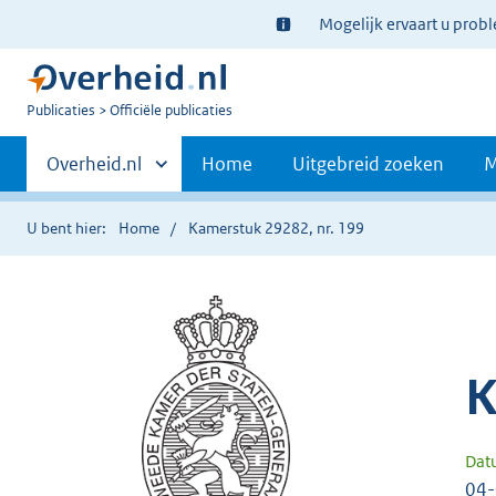
Ter
Mogelijk ervaart u prob
informatie:
U
Publicaties
Officiële publicaties
bent
Primaire
nu
Andere
Overheid.nl
Home
Uitgebreid zoeken
M
hier:
sites
navigatie
binnen
U bent hier:
Home
Kamerstuk 29282, nr. 199
K
Dat
04-