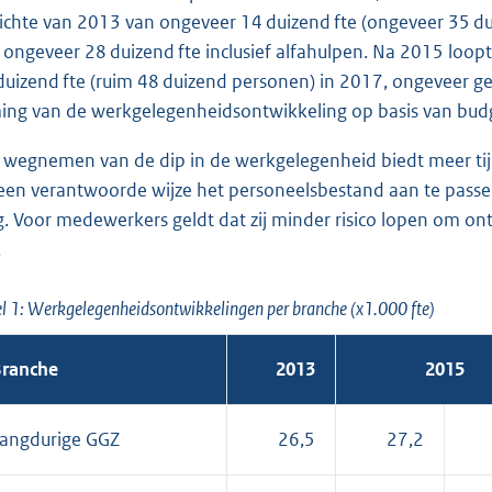
ichte van 2013 van ongeveer 14 duizend fte (ongeveer 35 du
 ongeveer 28 duizend fte inclusief alfahulpen. Na 2015 loop
duizend fte (ruim 48 duizend personen) in 2017, ongeveer gel
ing van de werkgelegenheidsontwikkeling op basis van budg
 wegnemen van de dip in de werkgelegenheid biedt meer tijd 
een verantwoorde wijze het personeelsbestand aan te passen. 
g. Voor medewerkers geldt dat zij minder risico lopen om ont
.
l 1: Werkgelegenheidsontwikkelingen per branche (x1.000 fte)
ranche
2013
2015
angdurige GGZ
26,5
27,2