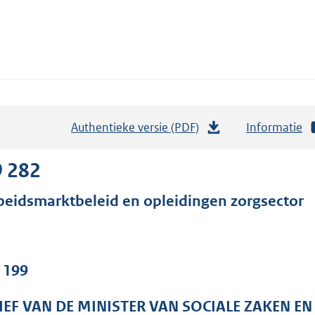
Authentieke versie (PDF)
b
Informatie
e
s
9 282
t
beidsmarktbeleid en opleidingen zorgsector
a
n
d
s
. 199
g
r
IEF VAN DE MINISTER VAN SOCIALE ZAKEN E