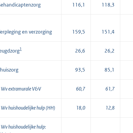
ehandicaptenzorg
116,1
118,3
erpleging en verzorging
159,5
151,4
1
eugdzorg
26,6
26,2
huiszorg
93,5
85,1
 Wv extramurale V&V
60,7
61,7
 Wv huishoudelijke hulp (HH)
18,0
12,8
 Wv huishoudelijke hulp: