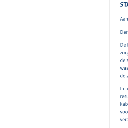
ST
Aan
Den
De 
zor
de 
waa
de 
In 
res
kab
voo
ver