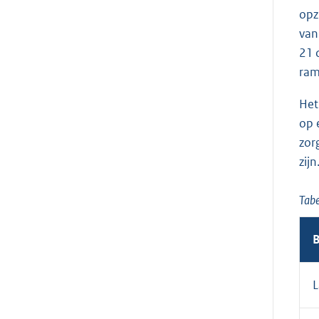
opz
van
21 
ram
Het
op 
zor
zijn
Tabe
B
L