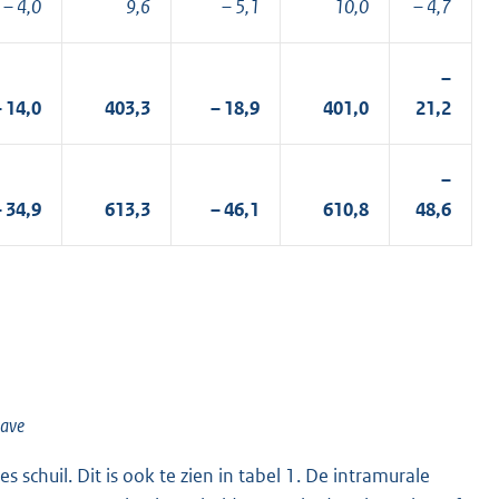
– 4,0
9,6
– 5,1
10,0
– 4,7
–
– 14,0
403,3
– 18,9
401,0
21,2
–
– 34,9
613,3
– 46,1
610,8
48,6
gave
schuil. Dit is ook te zien in tabel 1. De intramurale