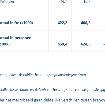
lfahulpen
14,7
10,7
otaal in fte (x1000)
422,2
408,2
otaal in personen
x1000)
659,4
624,5
betreft alleen de huidige begrotingsgefinancierde jeugdzorg.
chillen tussen branches: de V&V en Thuiszorg staan voor de grootste op
er het macrobeeld gaan duidelijke verschillen tussen branches 