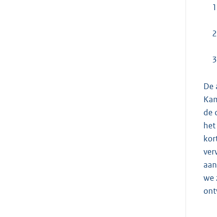
1
2
3
De 
Kam
de 
het
kor
ver
aan
we 
ont