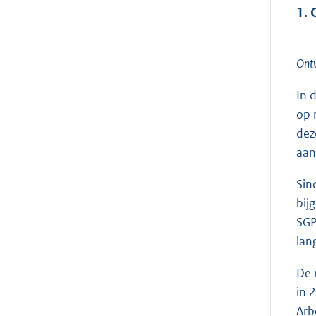
1. 
Ontw
In 
op 
dez
aan
Sin
bij
SGP
lan
De 
in 
Arb