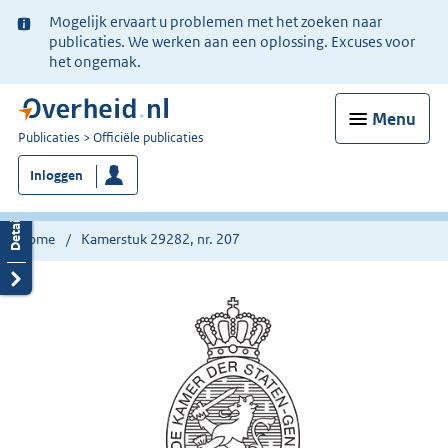
Ter
Mogelijk ervaart u problemen met het zoeken naar
informatie:
publicaties. We werken aan een oplossing. Excuses voor
het ongemak.
Menu
U
Publicaties
Officiële publicaties
bent
Inloggen
nu
hier:
Home
Kamerstuk 29282, nr. 207