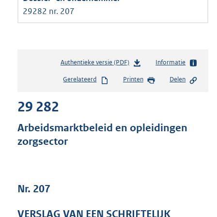
29282 nr. 207
Authentieke versie (PDF)
b
Informatie
e
Gerelateerd
Printen
Delen
s
t
29 282
a
n
d
Arbeidsmarktbeleid en opleidingen
s
zorgsector
g
r
o
o
t
Nr. 207
t
e
VERSLAG VAN EEN SCHRIFTELIJK
: