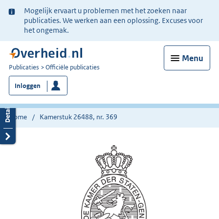
Ter
Mogelijk ervaart u problemen met het zoeken naar
informatie:
publicaties. We werken aan een oplossing. Excuses voor
het ongemak.
Menu
U
Publicaties
Officiële publicaties
bent
Inloggen
nu
hier:
Home
Kamerstuk 26488, nr. 369