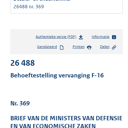
26488 nr. 369
Authentieke versie (PDF)
b
Informatie
e
Gerelateerd
Printen
Delen
s
t
26 488
a
n
d
Behoeftestelling vervanging F-16
s
g
r
o
Nr. 369
o
t
t
BRIEF VAN DE MINISTERS VAN DEFENSIE
e
EN VAN ECONOMISCHE ZAKEN
: