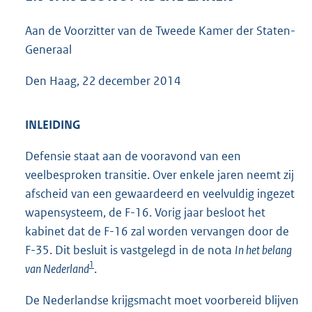
7
1
Aan de Voorzitter van de Tweede Kamer der Staten-
6
Generaal
K
b
Den Haag, 22 december 2014
INLEIDING
Defensie staat aan de vooravond van een
veelbesproken transitie. Over enkele jaren neemt zij
afscheid van een gewaardeerd en veelvuldig ingezet
wapensysteem, de F-16. Vorig jaar besloot het
kabinet dat de F-16 zal worden vervangen door de
F-35. Dit besluit is vastgelegd in de nota
In het belang
1
van Nederland
.
De Nederlandse krijgsmacht moet voorbereid blijven