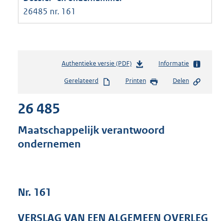
26485 nr. 161
Authentieke versie (PDF)
b
Informatie
e
Gerelateerd
Printen
Delen
s
t
26 485
a
n
d
Maatschappelijk verantwoord
s
ondernemen
g
r
o
o
t
Nr. 161
t
e
VERSLAG VAN EEN ALGEMEEN OVERLEG
: