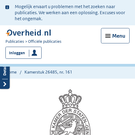
Ter
Mogelijk ervaart u problemen met het zoeken naar
informatie:
publicaties. We werken aan een oplossing. Excuses voor
het ongemak.
Menu
U
Publicaties
Officiële publicaties
bent
Inloggen
nu
hier:
Home
Kamerstuk 26485, nr. 161