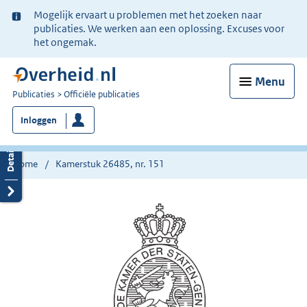
Ter
Mogelijk ervaart u problemen met het zoeken naar
informatie:
publicaties. We werken aan een oplossing. Excuses voor
het ongemak.
Menu
U
Publicaties
Officiële publicaties
bent
Inloggen
nu
hier:
Home
Kamerstuk 26485, nr. 151