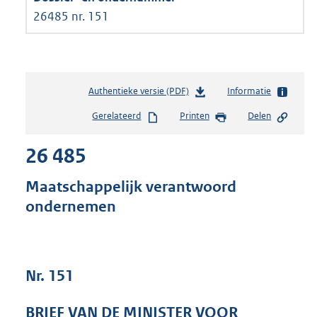
26485 nr. 151
Authentieke versie (PDF)
b
Informatie
e
Gerelateerd
Printen
Delen
s
t
26 485
a
n
d
Maatschappelijk verantwoord
s
ondernemen
g
r
o
o
t
Nr. 151
t
e
BRIEF VAN DE MINISTER VOOR
: