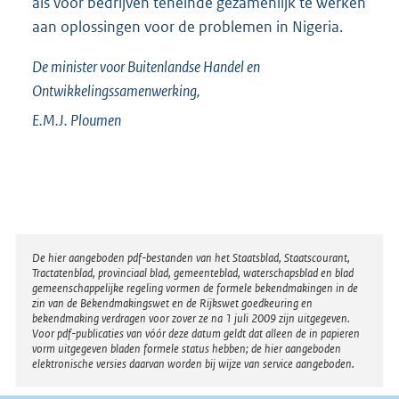
als voor bedrijven teneinde gezamenlijk te werken
aan oplossingen voor de problemen in Nigeria.
De minister voor Buitenlandse Handel en
Ontwikkelingssamenwerking,
E.M.J.
Ploumen
Disclaimer
De hier aangeboden pdf-bestanden van het Staatsblad, Staatscourant,
Tractatenblad, provinciaal blad, gemeenteblad, waterschapsblad en blad
gemeenschappelijke regeling vormen de formele bekendmakingen in de
zin van de Bekendmakingswet en de Rijkswet goedkeuring en
bekendmaking verdragen voor zover ze na 1 juli 2009 zijn uitgegeven.
Voor pdf-publicaties van vóór deze datum geldt dat alleen de in papieren
vorm uitgegeven bladen formele status hebben; de hier aangeboden
elektronische versies daarvan worden bij wijze van service aangeboden.