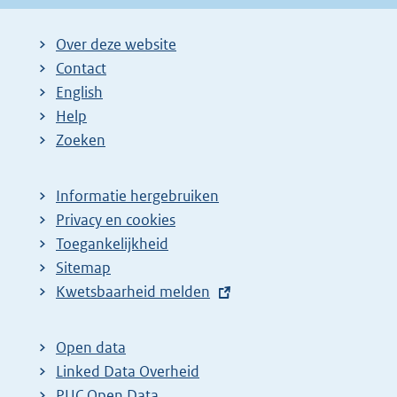
Over deze website
Contact
English
Help
Zoeken
Informatie hergebruiken
Privacy en cookies
Toegankelijkheid
Sitemap
E
Kwetsbaarheid melden
x
t
Open data
e
Linked Data Overheid
r
PUC Open Data