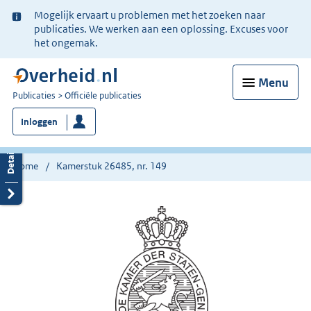
Ter
Mogelijk ervaart u problemen met het zoeken naar
informatie:
publicaties. We werken aan een oplossing. Excuses voor
het ongemak.
Menu
U
Publicaties
Officiële publicaties
bent
Inloggen
nu
hier:
Home
Kamerstuk 26485, nr. 149