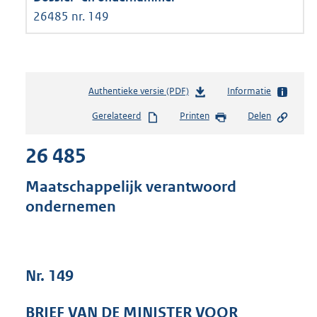
26485 nr. 149
Authentieke versie (PDF)
b
Informatie
e
Gerelateerd
Printen
Delen
s
t
26 485
a
n
d
Maatschappelijk verantwoord
s
ondernemen
g
r
o
o
t
Nr. 149
t
e
BRIEF VAN DE MINISTER VOOR
: