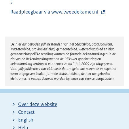
5
Raadpleegbaar via
E
www.tweedekamer.nl
x
t
e
r
Disclaimer
De hier aangeboden pdf-bestanden van het Staatsblad, Staatscourant,
Tractatenblad, provinciaal blad, gemeenteblad, waterschapsblad en blad
n
gemeenschappelijke regeling vormen de formele bekendmakingen in de
e
zin van de Bekendmakingswet en de Rijkswet goedkeuring en
bekendmaking verdragen voor zover ze na 1 juli 2009 zijn uitgegeven.
l
Voor pdf-publicaties van vóór deze datum geldt dat alleen de in papieren
i
vorm uitgegeven bladen formele status hebben; de hier aangeboden
elektronische versies daarvan worden bij wijze van service aangeboden.
n
k
:
Over deze website
Contact
English
Help