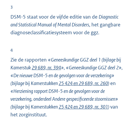
i
3
n
DSM-5 staat voor de vijfde editie van de
Diagnostic
k
and Statistical Manual of Mental Disorders
, het gangbare
:
diagnoseclassificatiesysteem voor de ggz.
4
Zie de rapporten
«Geneeskundige GGZ deel 1 (bijlage bij
Kamerstuk
29 689, nr. 394
», «Geneeskundige GGZ deel 2»,
«De nieuwe DSM-5 en de gevolgen voor de verzekering»
(bijlage bij Kamerstukken
25 424 en 29 689, nr. 260
)
en
«Herziening rapport DSM-5 en de gevolgen voor de
verzekering, onderdeel Andere gespecificeerde stoornissen»
(bijlage bij Kamerstukken
25 424 en 29 689, nr. 301
)
van
het zorginstituut.