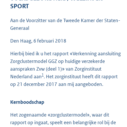
4
SPORT
6
K
Aan de Voorzitter van de Tweede Kamer der Staten-
b
Generaal
Den Haag, 6 februari 2018
Hierbij bied ik u het rapport «Verkenning aansluiting
Zorgclustermodel GGZ op huidige verzekerde
aanspraken Zvw (deel 1)» van Zorginstituut
1
Nederland aan
. Het zorginstituut heeft dit rapport
op 21 december 2017 aan mij aangeboden.
Kernboodschap
Het zogenaamde «zorgclustermodel», waar dit
rapport op ingaat, speelt een belangrijke rol bij de