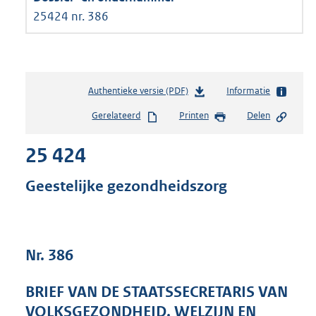
25424 nr. 386
Authentieke versie (PDF)
b
Informatie
e
Gerelateerd
Printen
Delen
s
t
25 424
a
n
d
Geestelijke gezondheidszorg
s
g
r
o
Nr. 386
o
t
t
BRIEF VAN DE STAATSSECRETARIS VAN
e
VOLKSGEZONDHEID, WELZIJN EN
: