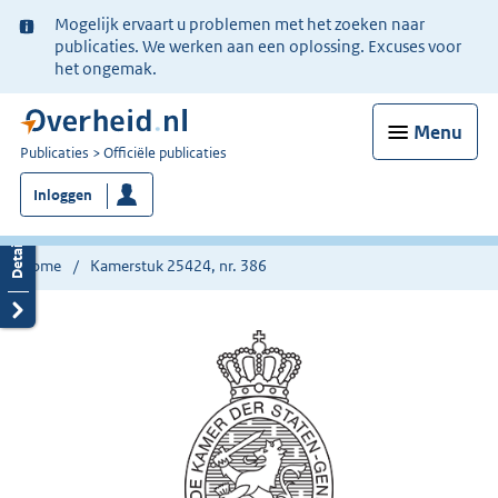
Ter
Mogelijk ervaart u problemen met het zoeken naar
informatie:
publicaties. We werken aan een oplossing. Excuses voor
het ongemak.
Menu
U
Publicaties
Officiële publicaties
bent
Inloggen
nu
hier:
Home
Kamerstuk 25424, nr. 386