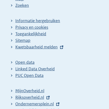
Zoeken
Informatie hergebruiken
Privacy en cookies
Toegankelijkheid
Sitemap
E
Kwetsbaarheid melden
x
t
Open data
e
Linked Data Overheid
r
PUC Open Data
n
e
MijnOverheid.nl
l
E
Rijksoverheid.nl
i
x
E
Ondernemersplein.nl
n