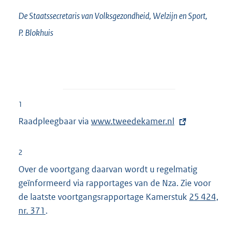
De Staatssecretaris van Volksgezondheid, Welzijn en Sport,
P.
Blokhuis
1
Raadpleegbaar via
E
www.tweedekamer.nl
x
t
2
e
Over de voortgang daarvan wordt u regelmatig
r
geïnformeerd via rapportages van de Nza. Zie voor
n
de laatste voortgangsrapportage Kamerstuk
25 424,
e
nr. 371
.
l