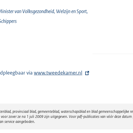
inister van Volksgezondheid, Welzijn en Sport,
Schippers
dpleegbaar via
E
www.tweedekamer.nl
x
t
e
r
atenblad, provinciaal blad, gemeenteblad, waterschapsblad en blad gemeenschappelijke 
n
 zover ze na 1 juli 2009 zijn uitgegeven. Voor pdf-publicaties van vóór deze datum g
e
van service aangeboden.
l