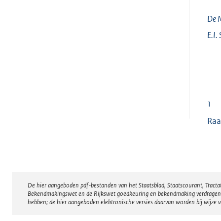
De M
E.I.
1
Raa
De hier aangeboden pdf-bestanden van het Staatsblad, Staatscourant, Tract
Disclaimer
Bekendmakingswet en de Rijkswet goedkeuring en bekendmaking verdragen voor
hebben; de hier aangeboden elektronische versies daarvan worden bij wijze 