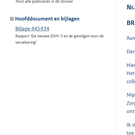
Toon alle publicaties in dit dossier
Nr
Hoofddocument en bijlagen
BR
Bijlage 445434
Rapport ‘De nieuwe DSM-5 en de gevolgen voor de
Aan
verzekering’
Den
Hie
Het
col
Mij
Zor
ont
Ik 
toe