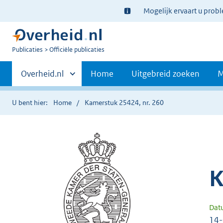
Ter
Mogelijk ervaart u prob
informatie:
U
Publicaties
Officiële publicaties
bent
Primaire
nu
Andere
Overheid.nl
Home
Uitgebreid zoeken
M
hier:
sites
navigatie
binnen
U bent hier:
Home
Kamerstuk 25424, nr. 260
K
Dat
14-