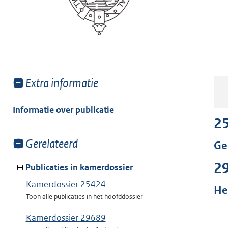
Toon
Extra informatie
meer
van:
Informatie over publicatie
2
Toon
Gerelateerd
Ge
meer
2
van:
Publicaties in kamerdossier
Kamerdossier 25424
He
Toon alle publicaties in het hoofddossier
Kamerdossier 29689