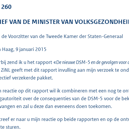
o
. 260
o
t
IEF VAN DE MINISTER VAN VOLKSGEZONDHEI
t
e
 de Voorzitter van de Tweede Kamer der Staten-Generaal
:
3
 Haag, 9 januari 2015
9
rbij zend ik u het rapport «
De nieuwe DSM-5 en de gevolgen voor d
K
 ZiNL geeft met dit rapport invulling aan mijn verzoek te 
b
lectief verzekerde pakket.
n reactie op dit rapport wil ik combineren met een nog te 
gautoriteit over de consequenties van de DSM-5 voor de beko
vangen en zal u deze dan eveneens doen toekomen.
streef er naar u mijn reactie op beide rapporten en op de on
 te sturen.