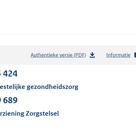
Authentieke versie (PDF)
b
Informatie
e
s
5 424
t
estelijke gezondheidszorg
a
n
9 689
d
s
rziening Zorgstelsel
g
r