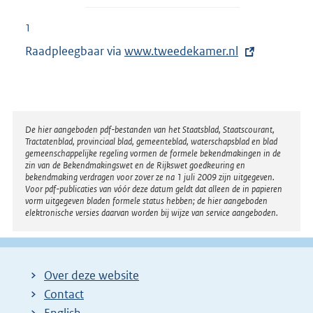
1
Raadpleegbaar via
E
www.tweedekamer.nl
x
t
e
r
Disclaimer
De hier aangeboden pdf-bestanden van het Staatsblad, Staatscourant,
Tractatenblad, provinciaal blad, gemeenteblad, waterschapsblad en blad
n
gemeenschappelijke regeling vormen de formele bekendmakingen in de
e
zin van de Bekendmakingswet en de Rijkswet goedkeuring en
bekendmaking verdragen voor zover ze na 1 juli 2009 zijn uitgegeven.
l
Voor pdf-publicaties van vóór deze datum geldt dat alleen de in papieren
i
vorm uitgegeven bladen formele status hebben; de hier aangeboden
elektronische versies daarvan worden bij wijze van service aangeboden.
n
k
:
Over deze website
Contact
English