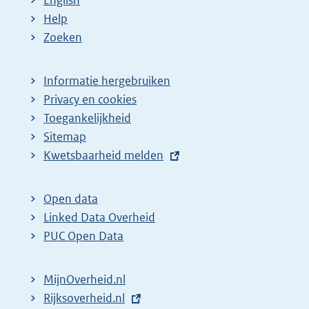
Help
Zoeken
Informatie hergebruiken
Privacy en cookies
Toegankelijkheid
Sitemap
E
Kwetsbaarheid melden
x
t
Open data
e
Linked Data Overheid
r
PUC Open Data
n
e
MijnOverheid.nl
l
E
Rijksoverheid.nl
i