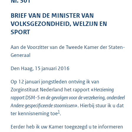
Nr. 301
4
0
BRIEF VAN DE MINISTER VAN
K
VOLKSGEZONDHEID, WELZIJN EN
b
SPORT
Aan de Voorzitter van de Tweede Kamer der Staten-
Generaal
Den Haag, 15 januari 2016
Op 12 januari jongstleden ontving ik van
Zorginstituut Nederland het rapport
«Herziening
rapport DSM-5 en de gevolgen voor de verzekering, onderdeel
Andere gespecificeerde stoornissen»
. Hierbij stuur ik u dat
1
ter kennisneming toe
.
Eerder heb ik uw Kamer toegezegd u te informeren