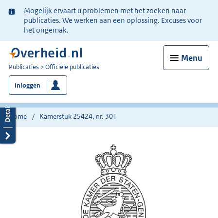
Ter
Mogelijk ervaart u problemen met het zoeken naar
informatie:
publicaties. We werken aan een oplossing. Excuses voor
het ongemak.
Menu
U
Publicaties
Officiële publicaties
bent
Inloggen
nu
hier:
Home
Kamerstuk 25424, nr. 301