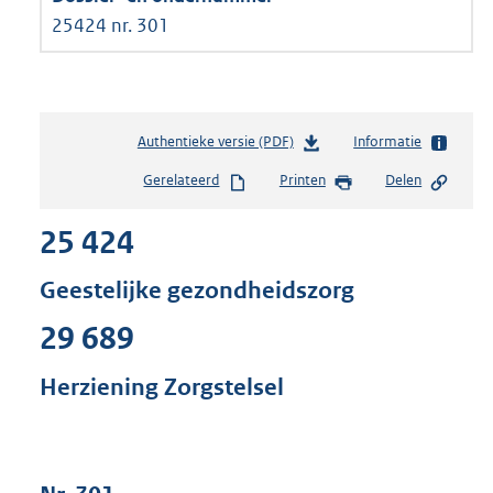
25424 nr. 301
Authentieke versie (PDF)
b
Informatie
e
Gerelateerd
Printen
Delen
s
t
25 424
a
n
d
Geestelijke gezondheidszorg
s
g
29 689
r
o
Herziening Zorgstelsel
o
t
t
e
: