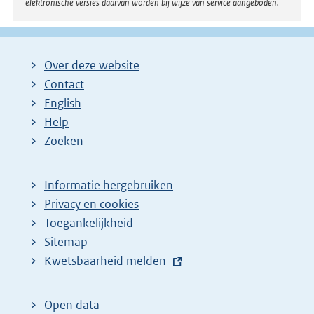
elektronische versies daarvan worden bij wijze van service aangeboden.
Over deze website
Contact
English
Help
Zoeken
Informatie hergebruiken
Privacy en cookies
Toegankelijkheid
Sitemap
E
Kwetsbaarheid melden
x
t
Open data