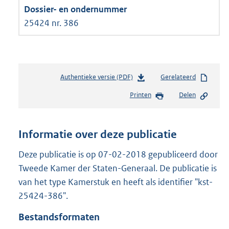
25424 nr. 386
Authentieke versie (PDF)
b
Gerelateerd
e
Printen
Delen
s
t
a
n
Informatie over deze publicatie
d
s
Deze publicatie is op 07-02-2018 gepubliceerd door
g
Tweede Kamer der Staten-Generaal. De publicatie is
r
van het type Kamerstuk en heeft als identifier "kst-
o
25424-386".
o
t
Bestandsformaten
t
e