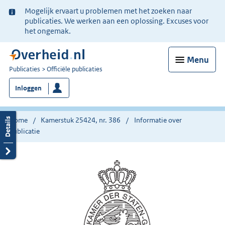
Ter
Mogelijk ervaart u problemen met het zoeken naar
informatie:
publicaties. We werken aan een oplossing. Excuses voor
het ongemak.
Menu
U
Publicaties
Officiële publicaties
bent
Inloggen
nu
hier:
Home
Kamerstuk 25424, nr. 386
Informatie over
publicatie