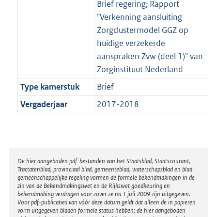
Brief regering; Rapport
"Verkenning aansluiting
Zorgclustermodel GGZ op
huidige verzekerde
aanspraken Zvw (deel 1)" van
Zorginstituut Nederland
Type kamerstuk
Brief
Vergaderjaar
2017-2018
Disclaimer
De hier aangeboden pdf-bestanden van het Staatsblad, Staatscourant,
Tractatenblad, provinciaal blad, gemeenteblad, waterschapsblad en blad
gemeenschappelijke regeling vormen de formele bekendmakingen in de
zin van de Bekendmakingswet en de Rijkswet goedkeuring en
bekendmaking verdragen voor zover ze na 1 juli 2009 zijn uitgegeven.
Voor pdf-publicaties van vóór deze datum geldt dat alleen de in papieren
vorm uitgegeven bladen formele status hebben; de hier aangeboden